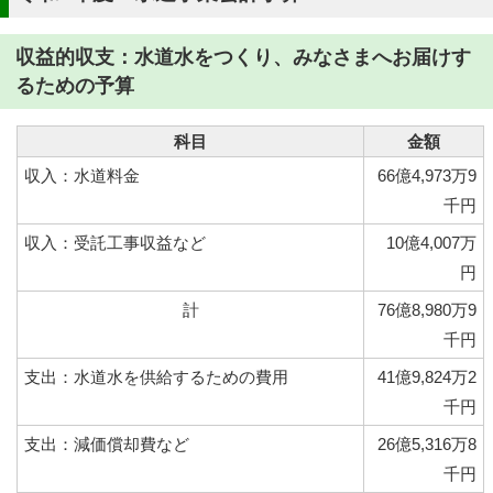
収益的収支：水道水をつくり、みなさまへお届けす
るための予算
科目
金額
収入：水道料金
66億4,973万9
千円
収入：受託工事収益など
10億4,007万
円
計
76億8,980万9
千円
支出：水道水を供給するための費用
41億9,824万2
千円
支出：減価償却費など
26億5,316万8
千円