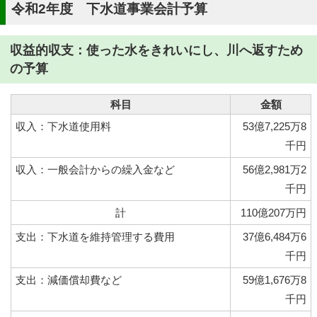
令和2年度 下水道事業会計予算
収益的収支：使った水をきれいにし、川へ返すため
の予算
科目
金額
収入：下水道使用料
53億7,225万8
千円
収入：一般会計からの繰入金など
56億2,981万2
千円
計
110億207万円
支出：下水道を維持管理する費用
37億6,484万6
千円
支出：減価償却費など
59億1,676万8
千円