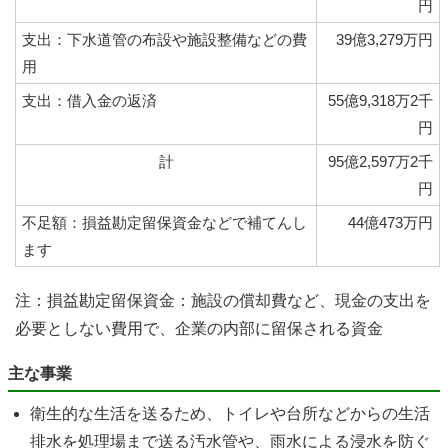
円
支出：下水道管の布設や施設整備などの費
39億3,279万円
用
支出：借入金の返済
55億9,318万2千
円
計
95億2,597万2千
円
不足額：損益勘定留保資金などで補てんし
44億473万円
ます
注：損益勘定留保資金：施設の償却費など、現金の支出を
必要としない費用で、企業の内部に留保される資金
主な事業
衛生的な生活を送るため、トイレや台所などからの生活
排水を処理場まで送る汚水管や、雨水による浸水を防ぐ