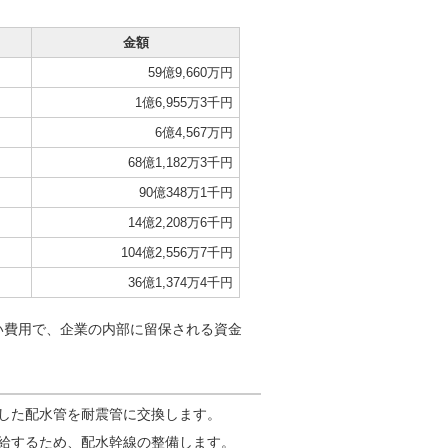
金額
59億9,660万円
1億6,955万3千円
6億4,567万円
68億1,182万3千円
90億348万1千円
14億2,208万6千円
104億2,556万7千円
36億1,374万4千円
い費用で、企業の内部に留保される資金
した配水管を耐震管に交換します。
給するため、配水幹線の整備します。