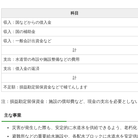
科目
収入：国などからの借入金
収入：国の補助金
収入：一般会計出資金など
計
支出：水道管の布設や施設整備などの費用
支出：借入金の返済
計
不足額：損益勘定留保資金などで補てんします
注：損益勘定留保資金：施設の償却費など、現金の支出を必要としな
主な事業
災害が発生した際も、安定的に水道水を供給できるよう、老朽化
避難所などの重要給水施設や、各配水ブロックに水道水を安定供