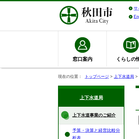
サ
En
窓口案内
くらしの
現在の位置：
トップページ
>
上下水道局
>
上下水道局
上下水道事業のご紹介
予算・決算と経営比較分
析表