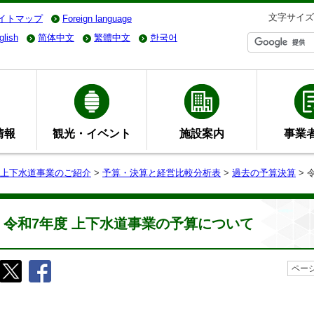
文字サイズ
イトマップ
Foreign language
glish
简体中文
繁體中文
한국어
情報
観光・イベント
施設案内
事業
上下水道事業のご紹介
>
予算・決算と経営比較分析表
>
過去の予算決算
> 
令和7年度 上下水道事業の予算について
ページ