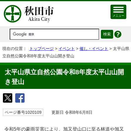
メニュー
現在の位置：
トップページ
>
イベント
>
催し・イベント
> 太平山県
立自然公園令和8年度太平山山開き登山
太平山県立自然公園令和8年度太平山山開
き登山
ページ番号1020109
更新日 令和8年6月8日
令和5年の豪雨災害により、旭又登山口に至る林道や旭又