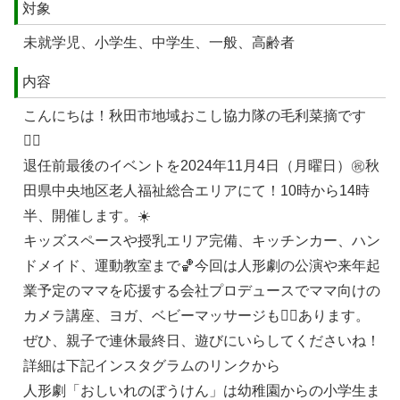
対象
未就学児、小学生、中学生、一般、高齢者
内容
こんにちは！秋田市地域おこし協力隊の毛利菜摘です
🙇‍♀️
退任前最後のイベントを2024年11月4日（月曜日）㊗️秋
田県中央地区老人福祉総合エリアにて！10時から14時
半、開催します。☀️
キッズスペースや授乳エリア完備、キッチンカー、ハン
ドメイド、運動教室まで🏀今回は人形劇の公演や来年起
業予定のママを応援する会社プロデュースでママ向けの
カメラ講座、ヨガ、ベビーマッサージも🧘‍♂️あります。
ぜひ、親子で連休最終日、遊びにいらしてくださいね！
詳細は下記インスタグラムのリンクから
人形劇「おしいれのぼうけん」は幼稚園からの小学生ま