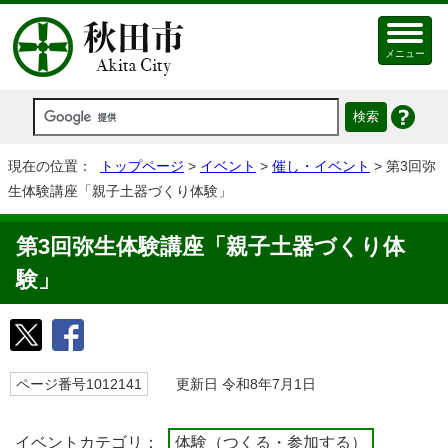
メニュー
現在の位置：
トップページ
>
イベント
>
催し・イベント
> 第3回弥
生体験講座「親子土器づくり体験」
第3回弥生体験講座「親子土器づくり体
験」
ページ番号1012141
更新日 令和8年7月1日
イベントカテゴリ：
体験（つくる・参加する）