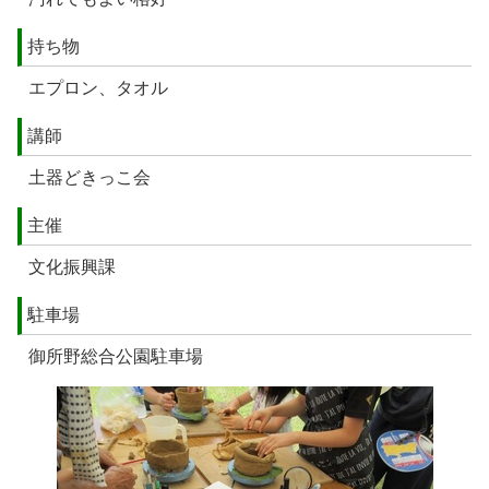
持ち物
エプロン、タオル
講師
土器どきっこ会
主催
文化振興課
駐車場
御所野総合公園駐車場