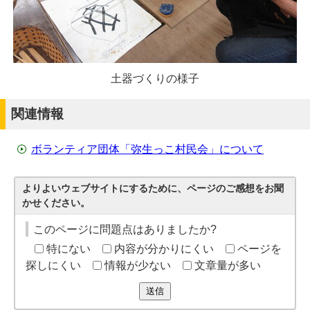
土器づくりの様子
関連情報
ボランティア団体「弥生っこ村民会」について
よりよいウェブサイトにするために、ページのご感想をお聞
かせください。
このページに問題点はありましたか?
特にない
内容が分かりにくい
ページを
探しにくい
情報が少ない
文章量が多い
送信