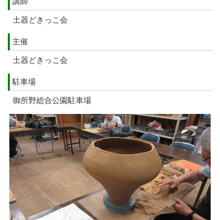
講師
土器どきっこ会
主催
土器どきっこ会
駐車場
御所野総合公園駐車場