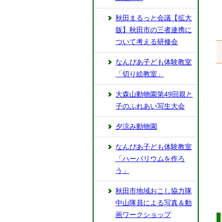
秋田まるっと会議【拡大
版】秋田市の三者連携に
ついて考える研修会
なんぴあ子ども体験教室
「切り絵教室」
大森山動物園第49回親と
子のふれあい写生大会
夕涼み動物園
なんぴあ子ども体験教室
「ハーバリウムを作ろ
う」
秋田市地域おこし協力隊
中山隊員による写真＆動
画ワークショップ