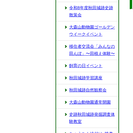
令和8年度秋田城跡史跡
散策会
大森山動物園ゴールデン
ウイークイベント
移住者交流会「みんなの
田んぼ」〜田植え体験〜
飼育の日イベント
秋田城跡学習講座
秋田城跡自然観察会
大森山動物園通常開園
史跡秋田城跡発掘調査体
験教室