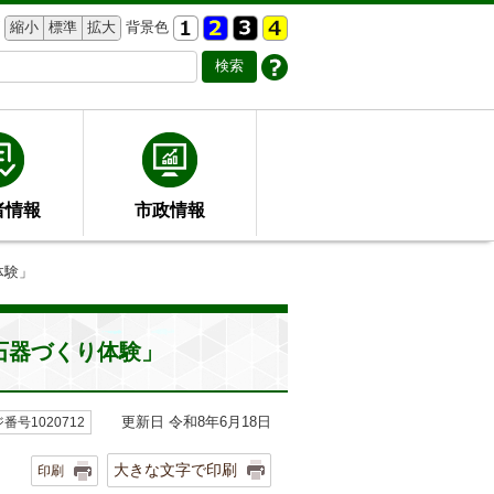
縮小
標準
拡大
背景色
者情報
市政情報
体験」
石器づくり体験」
更新日 令和8年6月18日
番号1020712
大きな文字で印刷
印刷