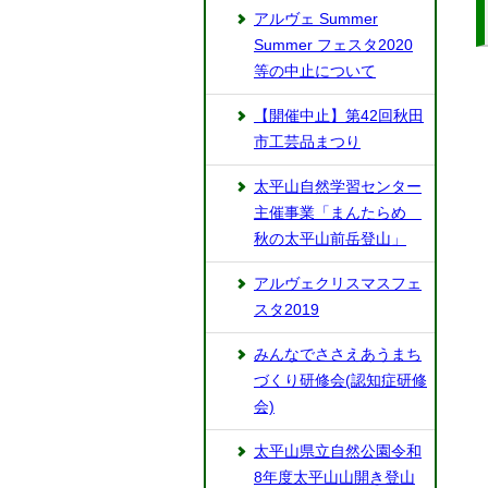
アルヴェ Summer
Summer フェスタ2020
等の中止について
【開催中止】第42回秋田
市工芸品まつり
太平山自然学習センター
主催事業「まんたらめ
秋の太平山前岳登山」
アルヴェクリスマスフェ
スタ2019
みんなでささえあうまち
づくり研修会(認知症研修
会)
太平山県立自然公園令和
8年度太平山山開き登山