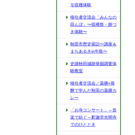
モ収穫体験
移住者交流会「みんなの
田んぼ」〜収穫祭・餅つ
き体験〜
秋田市歴史探訪〜講座＆
まちあるきin牛島〜
史跡秋田城跡発掘調査体
験教室
移住者交流会／薬膳×発
酵で学んだ秋田の薬膳カ
レー
「お寺コンサート」～音
楽で紡ぐ～釈迦堂光明寺
でのひととき