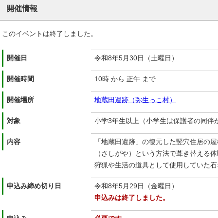
開催情報
このイベントは終了しました。
開催日
令和8年5月30日（土曜日）
開催時間
10時 から 正午 まで
開催場所
地蔵田遺跡（弥生っこ村）
対象
小学3年生以上（小学生は保護者の同伴
内容
「地蔵田遺跡」の復元した竪穴住居の屋
（さしがや）という方法で葺き替える体
狩猟や生活の道具として使用していた石
申込み締め切り日
令和8年5月29日（金曜日）
申込みは終了しました。