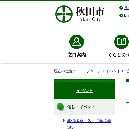
サ
En
窓口案内
くらしの
現在の位置：
トップページ
>
イベント
>
催
イベント
催し・イベント
学習講座「名工に学ぶ銀
線細工」