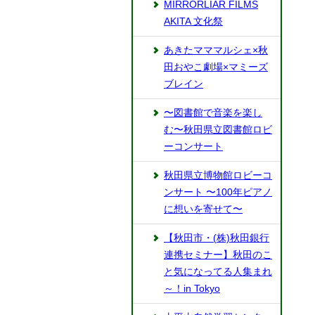
MIRRORLIAR FILMS
AKITA 文化祭
あきたマママルシェ×秋
田おやこ劇場×マミーズ
ブレイン
〜図書館で音楽を楽し
む〜秋田県立図書館ロビ
ーコンサート
秋田県立博物館ロビーコ
ンサート 〜100年ピアノ
に想いを寄せて〜
【秋田市・(株)秋田銀行
連携セミナー】秋田のこ
と気になってる人集まれ
～！in Tokyo