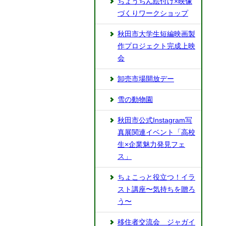
ちょうちん絵付け×映像
づくりワークショップ
秋田市大学生短編映画製
作プロジェクト完成上映
会
卸売市場開放デー
雪の動物園
秋田市公式Instagram写
真展関連イベント「高校
生×企業魅力発見フェ
ス」
ちょこっと役立つ！イラ
スト講座〜気持ちを贈ろ
う〜
移住者交流会 ジャガイ