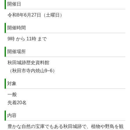
開催日
令和8年6月27日（土曜日）
開催時間
9時 から 11時 まで
開催場所
秋田城跡歴史資料館
（秋田市寺内焼山9−6）
対象
一般
先着20名
内容
豊かな自然の宝庫でもある秋田城跡で、植物や野鳥を観