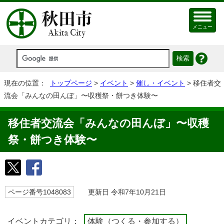
メニュー
現在の位置：
トップページ
>
イベント
>
催し・イベント
> 移住者交
流会「みんなの田んぼ」〜収穫祭・餅つき体験〜
移住者交流会「みんなの田んぼ」〜収穫
祭・餅つき体験〜
ページ番号1048083
更新日 令和7年10月21日
イベントカテゴリ：
体験（つくる・参加する）