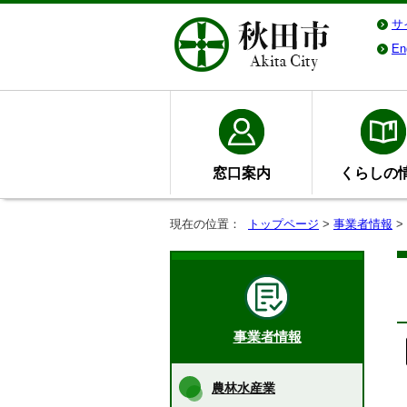
サ
En
窓口案内
くらしの
現在の位置：
トップページ
>
事業者情報
>
事業者情報
農林水産業