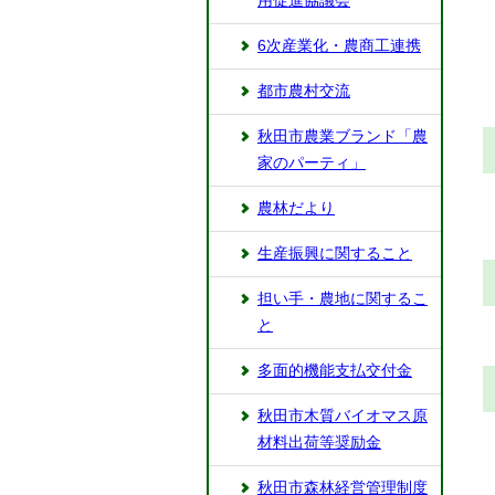
用促進協議会
6次産業化・農商工連携
都市農村交流
秋田市農業ブランド「農
家のパーティ」
農林だより
生産振興に関すること
担い手・農地に関するこ
と
多面的機能支払交付金
秋田市木質バイオマス原
材料出荷等奨励金
秋田市森林経営管理制度