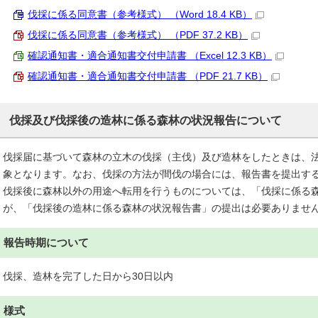
伐採に係る同意書（参考様式） （Word 18.4 KB）
伐採に係る同意書（参考様式） （PDF 37.2 KB）
確認通知書・適合通知書交付申請書 （Excel 12.3 KB）
確認通知書・適合通知書交付申請書 （PDF 21.7 KB）
伐採及び伐採後の造林に係る森林の状況報告について
伐採届に基づいて森林の立木の伐採（主伐）及び造林をしたときは、法
象となります。なお、伐採の方法が間伐の場合には、報告書を提出す
伐採後に森林以外の用途へ転用を行うものについては、「伐採に係る
が、「伐採後の造林に係る森林の状況報告書」の提出は必要ありませ
報告時期について
伐採、造林を完了した日から30日以内
様式