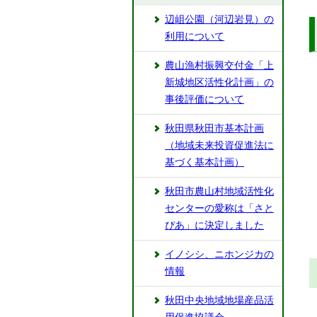
辺岨公園（河辺岩見）の
利用について
農山漁村振興交付金「上
新城地区活性化計画」の
事後評価について
秋田県秋田市基本計画
（地域未来投資促進法に
基づく基本計画）
秋田市農山村地域活性化
センターの愛称は「さと
ぴあ」に決定しました
イノシシ、ニホンジカの
情報
秋田中央地域地場産品活