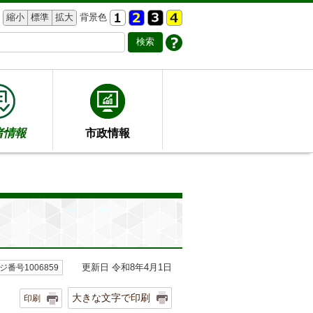
縮小
標準
拡大
背景色
者情報
市政情報
更新日 令和8年4月1日
ジ番号1006859
大きな文字で印刷
印刷