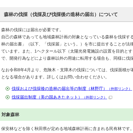
森林の伐採（伐採及び伐採後の造林の届出）について
森林の伐採には届出が必要です。
自己の森林であっても地域森林計画の対象となっている森林を伐採す
林の届出書」（以下、「伐採届」という。）を市に提出することが法律
ています。また、1ヘクタール以下（太陽光発電施設の設置を目的とする
で、開発行為などにより森林以外の用途に転用する場合も、同様に伐
なお令和8年4月より、危険木・支障木の伐採については、伐採面積が
となる場合があります。詳しくはお問い合わせください。
伐採および伐採後の造林の届出等の制度（林野庁）
（外部リンク）
伐採届出制度（美の国あきたネット）
（外部リンク）
対象森林
保安林などを除く秋田県が定める地域森林計画に含まれる民有林です