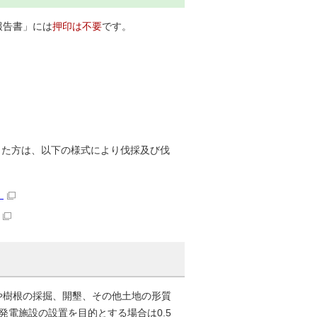
報告書」には
押印は不要
です。
った方は、以下の様式により伐採及び伐
）
や樹根の採掘、開墾、その他土地の形質
電施設の設置を目的とする場合は0.5