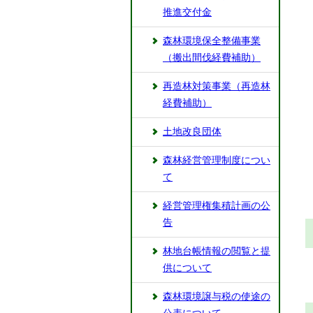
推進交付金
森林環境保全整備事業
（搬出間伐経費補助）
再造林対策事業（再造林
経費補助）
土地改良団体
森林経営管理制度につい
て
経営管理権集積計画の公
告
林地台帳情報の閲覧と提
供について
森林環境譲与税の使途の