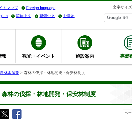
文字サイズ
イトマップ
Foreign language
glish
简体中文
繁體中文
한국어
情報
観光・イベント
施設案内
事業
農林水産業
> 森林の伐採・林地開発・保安林制度
森林の伐採・林地開発・保安林制度
ペー