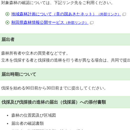
対象森林の確認については、下記リンク先をご利用ください。
地域森林計画について（美の国あきたネット）
（外部リンク）
秋田県森林情報公開サービス
（外部リンク）
届出者
森林所有者や立木の買受者などです。
立木を伐採する者と伐採後の造林を行う者が異なる場合は、共同で提
届出時期について
伐採を始める90日前から30日前までに提出してください。
伐採及び伐採後の造林の届出（伐採届）への添付書類
森林の位置図及び区域図
届出者の確認書類