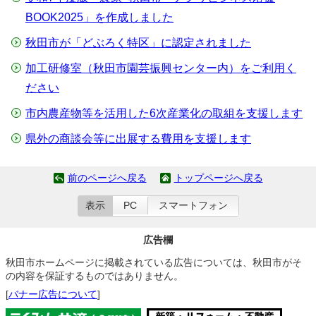
BOOK2025」を作成しました
秋田市が「どぶろく特区」に認定されました
加工研修室（秋田市園芸振興センター内）をご利用く
ださい
市内農産物等を活用した6次産業化の取組を支援します
県外の商談会等に出展する費用を支援します
前のページへ戻る
トップページへ戻る
表示
PC
スマートフォン
広告欄
秋田市ホームページに掲載されている広告については、秋田市がそ
の内容を保証するものではありません。
[
バナー広告について
]