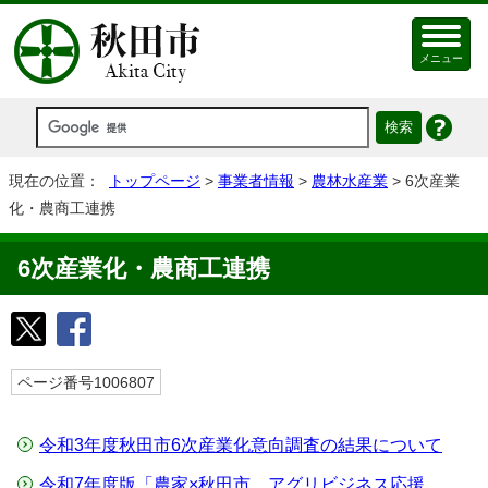
メニュー
現在の位置：
トップページ
>
事業者情報
>
農林水産業
> 6次産業
化・農商工連携
6次産業化・農商工連携
ページ番号1006807
令和3年度秋田市6次産業化意向調査の結果について
令和7年度版「農家×秋田市 アグリビジネス応援