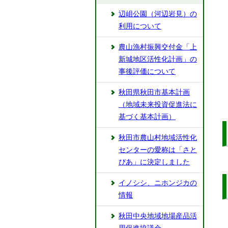
辺岨公園（河辺岩見）の
利用について
農山漁村振興交付金「上
新城地区活性化計画」の
事後評価について
秋田県秋田市基本計画
（地域未来投資促進法に
基づく基本計画）
秋田市農山村地域活性化
センターの愛称は「さと
ぴあ」に決定しました
イノシシ、ニホンジカの
情報
秋田中央地域地場産品活