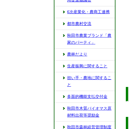
用促進協議会
6次産業化・農商工連携
都市農村交流
秋田市農業ブランド「農
家のパーティ」
農林だより
生産振興に関すること
担い手・農地に関するこ
と
多面的機能支払交付金
秋田市木質バイオマス原
材料出荷等奨励金
秋田市森林経営管理制度