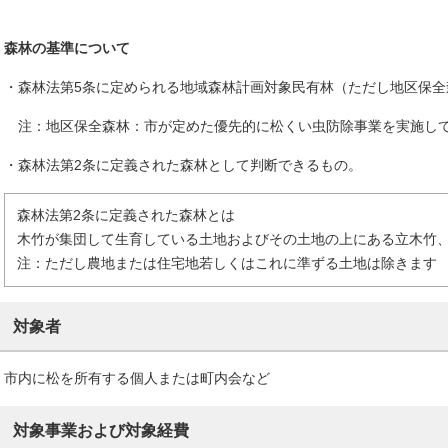
森林の基準について
・森林法第5条に定められる地域森林計画対象民有林（ただし地区保全
注：地区保全森林：市が定めた優先的に松くい虫防除事業を実施し
・森林法第2条に定義された森林として判断できるもの。
森林法第2条に定義された森林とは
木竹が集団して生育している土地およびその土地の上にある立木竹
注：ただし農地または住宅地若しくはこれに準ずる土地は除きます
対象者
市内に松を所有する個人または町内会など
対象事業および対象経費