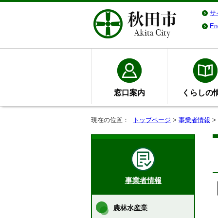
サ
En
窓口案内
くらしの
現在の位置：
トップページ
>
事業者情報
>
事業者情報
農林水産業