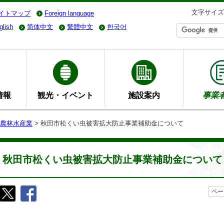
文字サイズ
イトマップ
Foreign language
glish
简体中文
繁體中文
한국어
情報
観光・イベント
施設案内
事業
農林水産業
> 秋田市松くい虫被害拡大防止事業補助金について
秋田市松くい虫被害拡大防止事業補助金について
ペー