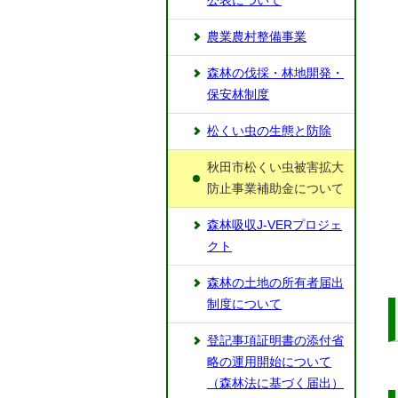
公表について
農業農村整備事業
森林の伐採・林地開発・
保安林制度
松くい虫の生態と防除
秋田市松くい虫被害拡大
防止事業補助金について
森林吸収J-VERプロジェ
クト
森林の土地の所有者届出
制度について
登記事項証明書の添付省
略の運用開始について
（森林法に基づく届出）