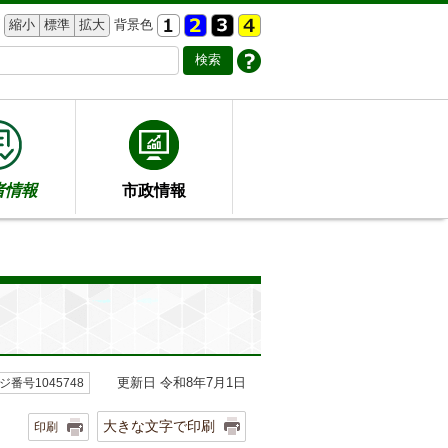
縮小
標準
拡大
背景色
者情報
市政情報
更新日 令和8年7月1日
ジ番号1045748
大きな文字で印刷
印刷