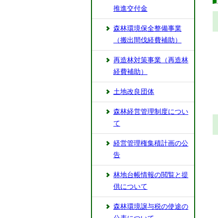
推進交付金
森林環境保全整備事業
（搬出間伐経費補助）
再造林対策事業（再造林
経費補助）
土地改良団体
森林経営管理制度につい
て
経営管理権集積計画の公
告
林地台帳情報の閲覧と提
供について
森林環境譲与税の使途の