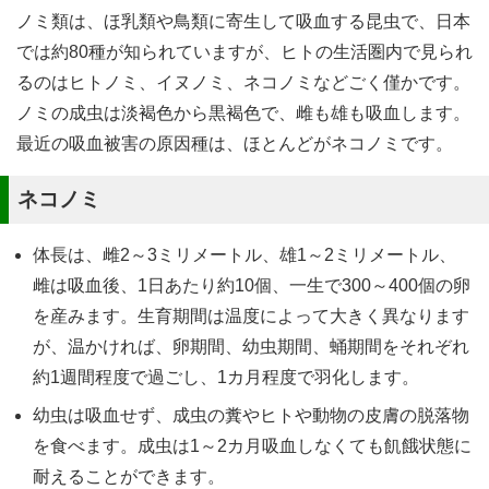
ノミ類は、ほ乳類や鳥類に寄生して吸血する昆虫で、日本
では約80種が知られていますが、ヒトの生活圏内で見られ
るのはヒトノミ、イヌノミ、ネコノミなどごく僅かです。
ノミの成虫は淡褐色から黒褐色で、雌も雄も吸血します。
最近の吸血被害の原因種は、ほとんどがネコノミです。
ネコノミ
体長は、雌2～3ミリメートル、雄1～2ミリメートル、
雌は吸血後、1日あたり約10個、一生で300～400個の卵
を産みます。生育期間は温度によって大きく異なります
が、温かければ、卵期間、幼虫期間、蛹期間をそれぞれ
約1週間程度で過ごし、1カ月程度で羽化します。
幼虫は吸血せず、成虫の糞やヒトや動物の皮膚の脱落物
を食べます。成虫は1～2カ月吸血しなくても飢餓状態に
耐えることができます。