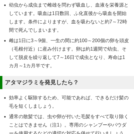
幼虫から成虫まで雌雄を問わず吸血し、血液を栄養源と
しています。吸血は1日数回、ふ化直後から吸血を開始
します。条件によりますが、血を吸わないと約7～72時
間で死んでしまいます。
雌は1日に3～9個、一生の間に約100～200個の卵を頭皮
（毛根付近）に産み付けます。卵は約1週間で幼虫、そ
して脱皮を繰り返して7～16日で成虫となり、寿命は1
カ月～1カ月半です。
アタマジラミを発見したら？
効率よく駆除するため、可能であれば、できるだけ髪の
毛を短くしましょう。
通常の散髪では、虫や卵が付いた毛髪をすべて取り除く
ことはできません（注1）。専用のシャンプーやパウダ
ーを使用するなどの適切な対応を併せて行いましょう。