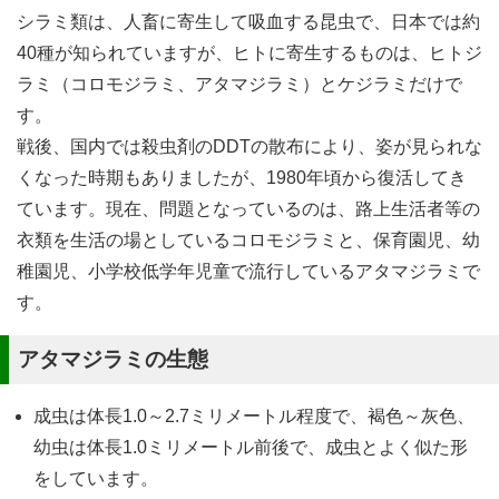
シラミ類は、人畜に寄生して吸血する昆虫で、日本では約
40種が知られていますが、ヒトに寄生するものは、ヒトジ
ラミ（コロモジラミ、アタマジラミ）とケジラミだけで
す。
戦後、国内では殺虫剤のDDTの散布により、姿が見られな
くなった時期もありましたが、1980年頃から復活してき
ています。現在、問題となっているのは、路上生活者等の
衣類を生活の場としているコロモジラミと、保育園児、幼
稚園児、小学校低学年児童で流行しているアタマジラミで
す。
アタマジラミの生態
成虫は体長1.0～2.7ミリメートル程度で、褐色～灰色、
幼虫は体長1.0ミリメートル前後で、成虫とよく似た形
をしています。