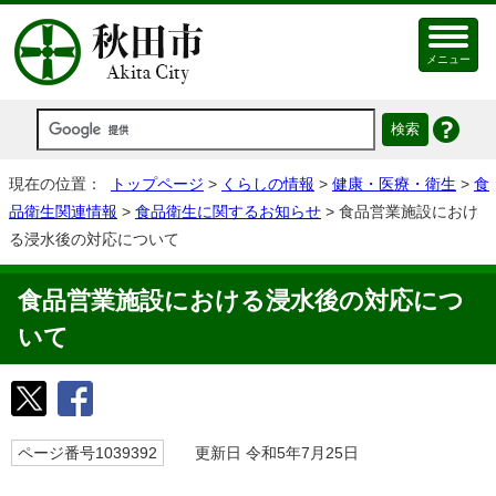
メニュー
現在の位置：
トップページ
>
くらしの情報
>
健康・医療・衛生
>
食
品衛生関連情報
>
食品衛生に関するお知らせ
> 食品営業施設におけ
る浸水後の対応について
食品営業施設における浸水後の対応につ
いて
ページ番号1039392
更新日 令和5年7月25日