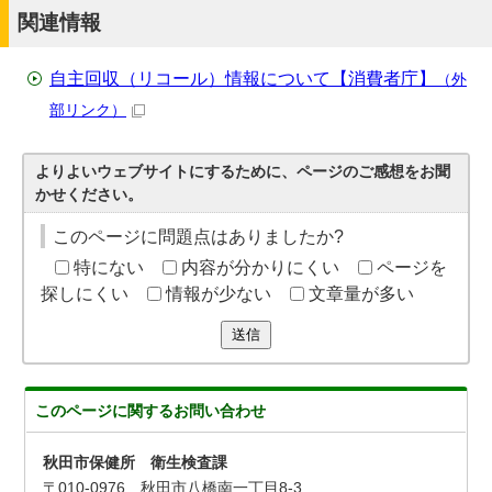
関連情報
自主回収（リコール）情報について【消費者庁】
（外
部リンク）
よりよいウェブサイトにするために、ページのご感想をお聞
かせください。
このページに問題点はありましたか?
特にない
内容が分かりにくい
ページを
探しにくい
情報が少ない
文章量が多い
送信
このページに関する
お問い合わせ
秋田市保健所 衛生検査課
〒010-0976 秋田市八橋南一丁目8-3