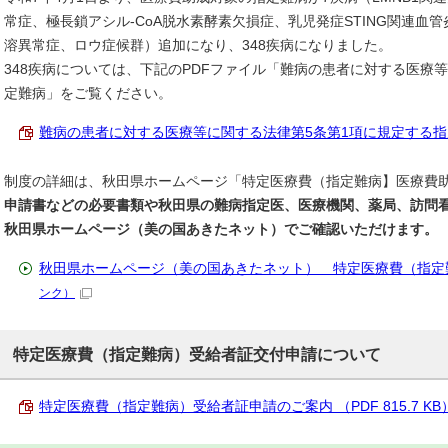
常症、極長鎖アシル-CoA脱水素酵素欠損症、乳児発症STING関連血
溶異常症、ロウ症候群）追加になり、348疾病になりました。
348疾病については、下記のPDFファイル「難病の患者に対する医療
定難病」をご覧ください。
難病の患者に対する医療等に関する法律第5条第1項に規定する指定難病 
制度の詳細は、秋田県ホームページ「特定医療費（指定難病】医療費
申請書などの必要書類や秋田県の難病指定医、医療機関、薬局、訪問
秋田県ホームページ（美の国あきたネット）でご確認いただけます。
秋田県ホームページ（美の国あきたネット） 特定医療費（指定
ンク）
特定医療費（指定難病）受給者証交付申請について
特定医療費（指定難病）受給者証申請のご案内 （PDF 815.7 KB