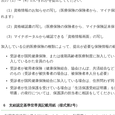
次の（1）〜（4）のいずれかを提出してください。
（1）資格情報のお知らせの写し（医療保険の保険者から、マイナ保
れます）
（2）資格確認書の写し（医療保険の保険者から、マイナ保険証未保
（3）マイナポータルから確認できる「資格情報画面」の写し
加入している公的医療保険の種類によって、提出が必要な保険情報の
受診者が国民健康保険、または後期高齢者医療制度に加入してい
入しているかた全員のもの
受診者が被用者保険（健康保険組合、協会けんぽ、共済組合など
のもの（受診者が被扶養者の場合は、被保険者本人分も必要）
受診者が国民健康保険組合に加入している場合は、住所問わず同
受診者が生活保護を受けている場合は「生活保護受給証明書」を
明書」の発行については、保護課の担当者に相談をしてください
6 支給認定基準世帯員記載用紙（様式第2号）