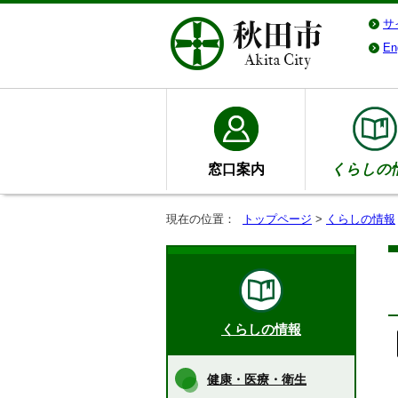
サ
En
窓口案内
くらしの
現在の位置：
トップページ
>
くらしの情報
くらしの情報
健康・医療・衛生