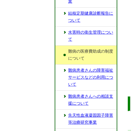
業
結核定期健康診断報告に
ついて
水害時の衛生管理につい
て
難病の医療費助成の制度
について
難病患者さんの障害福祉
サービスなどの利用につ
いて
難病患者さんへの相談支
援について
先天性血液凝固因子障害
等治療研究事業