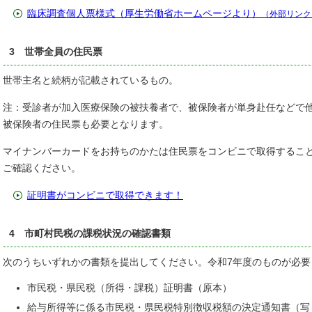
臨床調査個人票様式（厚生労働省ホームページより）
（外部リンク
3 世帯全員の住民票
世帯主名と続柄が記載されているもの。
注：受診者が加入医療保険の被扶養者で、被保険者が単身赴任などで
被保険者の住民票も必要となります。
マイナンバーカードをお持ちのかたは住民票をコンビニで取得するこ
ご確認ください。
証明書がコンビニで取得できます！
4 市町村民税の課税状況の確認書類
次のうちいずれかの書類を提出してください。令和7年度のものが必要
市民税・県民税（所得・課税）証明書（原本）
給与所得等に係る市民税・県民税特別徴収税額の決定通知書（写