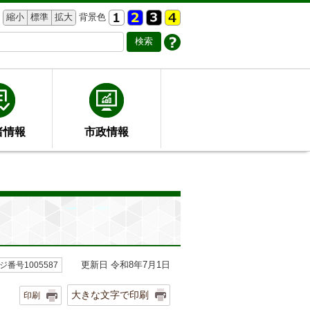
縮小
標準
拡大
背景色
者情報
市政情報
更新日 令和8年7月1日
ジ番号1005587
大きな文字で印刷
印刷