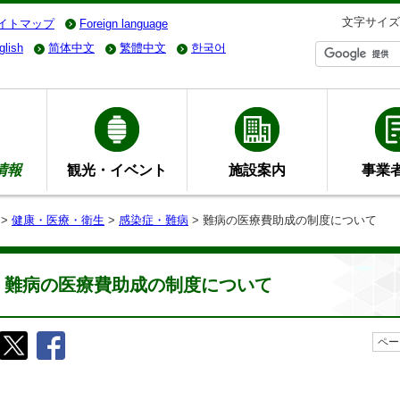
文字サイズ
イトマップ
Foreign language
glish
简体中文
繁體中文
한국어
情報
観光・イベント
施設案内
事業
>
健康・医療・衛生
>
感染症・難病
> 難病の医療費助成の制度について
難病の医療費助成の制度について
ペー