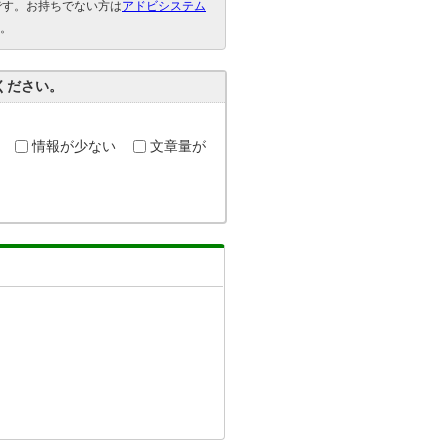
要です。お持ちでない方は
アドビシステム
。
ください。
情報が少ない
文章量が