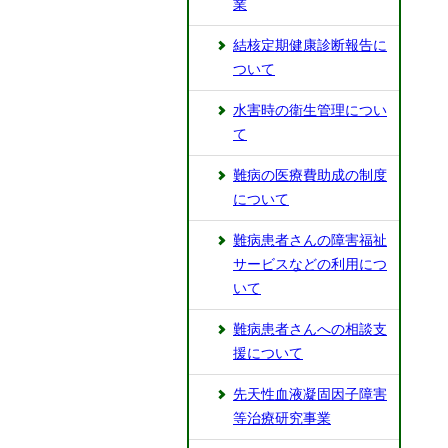
業
結核定期健康診断報告に
ついて
水害時の衛生管理につい
て
難病の医療費助成の制度
について
難病患者さんの障害福祉
サービスなどの利用につ
いて
難病患者さんへの相談支
援について
先天性血液凝固因子障害
等治療研究事業