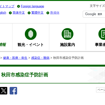
文字サイズ
イトマップ
Foreign language
glish
简体中文
繁體中文
한국어
情報
観光・イベント
施設案内
事業
>
健康・医療・衛生
>
感染症・難病
> 秋田市感染症予防計画
秋田市感染症予防計画
ページ