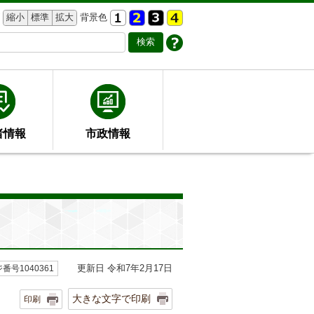
縮小
標準
拡大
背景色
者情報
市政情報
更新日 令和7年2月17日
番号1040361
大きな文字で印刷
印刷