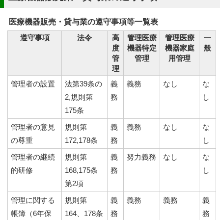
医療機器販売・貸与業の遵守事項等一覧表
遵守事項
法令
高
管理医療
管理医療
一
度
機器特定
機器家庭
般
管
管理
用管理
理
管理者の設置
法第39条の
義
義務
なし
な
2,規則第
務
し
175条
管理者の意見
規則第
義
義務
なし
な
の尊重
172,178条
務
し
管理者の継続
規則第
義
努力義務
なし
な
的研修
168,175条
務
し
第2項
管理に関する
規則第
義
義務
義務
義
帳簿（6年保
164、178条
務
務