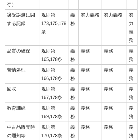
存）
譲受譲渡に関
規則第
義
努力義務
努力義務
努
する記録
173,175,178
務
力
条
義
務
品質の確保
規則第
義
義務
義務
義
165,178条
務
務
苦情処理
規則第
義
義務
義務
義
166,178条
務
務
回収
規則第
義
義務
義務
義
167,178条
務
務
教育訓練
規則第
義
義務
義務
義
169,178条
務
務
中古品販売時
規則第
義
義務
義務
義
の通知等
170,178条
務
務