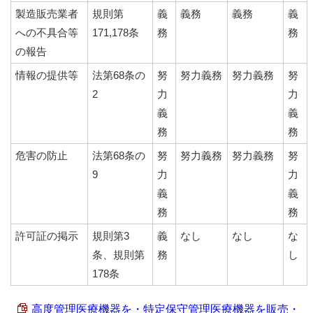
製造販売業者
規則第
義
義務
義務
義
への不具合等
171,178条
務
務
の報告
情報の提供等
法第68条の
努
努力義務
努力義務
努
2
力
力
義
義
務
務
危害の防止
法第68条の
努
努力義務
努力義務
努
9
力
力
義
義
務
務
許可証の掲示
規則第3
義
なし
なし
な
条、規則第
務
し
178条
高度管理医療機器を・特定保守管理医療機器を販売・