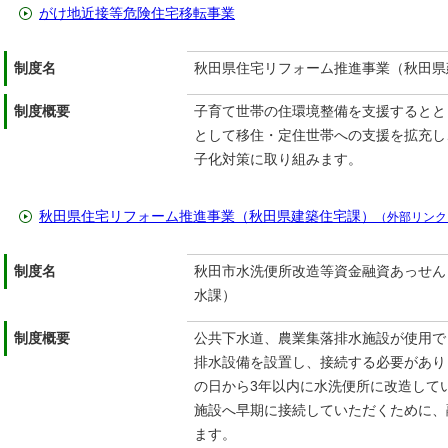
がけ地近接等危険住宅移転事業
制度名
秋田県住宅リフォーム推進事業（秋田県
制度概要
子育て世帯の住環境整備を支援するとと
として移住・定住世帯への支援を拡充し
子化対策に取り組みます。
秋田県住宅リフォーム推進事業（秋田県建築住宅課）
（外部リンク
制度名
秋田市水洗便所改造等資金融資あっせん
水課）
制度概要
公共下水道、農業集落排水施設が使用で
排水設備を設置し、接続する必要があり
の日から3年以内に水洗便所に改造して
施設へ早期に接続していただくために、
ます。