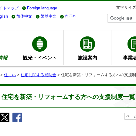
文字サイズ
イトマップ
Foreign language
glish
简体中文
繁體中文
한국어
情報
観光・イベント
施設案内
事業
>
住まい
>
住宅に関する補助金
> 住宅を新築・リフォームする方への支援
住宅を新築・リフォームする方への支援制度一覧
ページ