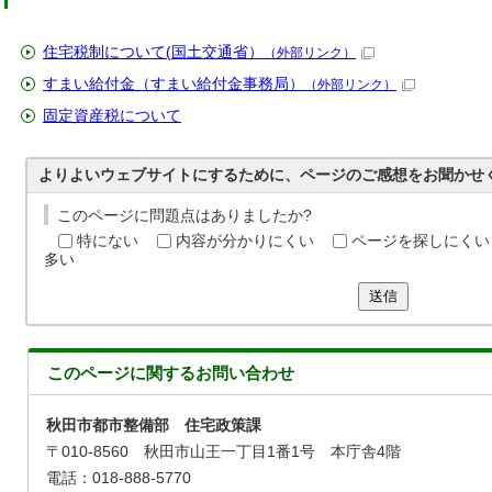
住宅税制について(国土交通省）
（外部リンク）
すまい給付金（すまい給付金事務局）
（外部リンク）
固定資産税について
よりよいウェブサイトにするために、ページのご感想をお聞かせ
このページに問題点はありましたか?
特にない
内容が分かりにくい
ページを探しにくい
多い
送信
このページに関する
お問い合わせ
秋田市都市整備部 住宅政策課
〒010-8560 秋田市山王一丁目1番1号 本庁舎4階
電話：018-888-5770