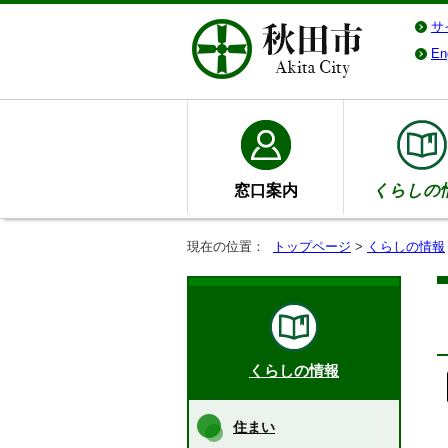
サ
En
窓口案内
くらしの
現在の位置：
トップページ
>
くらしの情報
くらしの情報
住まい