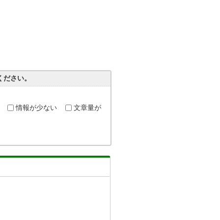
ください。
情報が少ない
文章量が