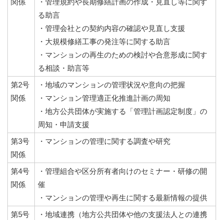
関係
・管理規約や長期修繕計画の作成・見直し等に関す
る助言
・管理会社との契約内容の確認や見直し支援
・大規模修繕工事の発注等に関する助言
・マンションの再生のための検討や合意形成に関す
る相談・助言等
第2号
・地域のマンションの管理状況や意向の把握
関係
・マンション管理適正化推進計画の周知
・地方公共団体が実施する「管理計画認定制度」の
周知・申請支援
第3号
・マンションの管理に関する調査や研究
関係
第4号
・管理組合や区分所有者向けのセミナー・研修の開
関係
催
・マンションの管理や再生に関する最新情報の提供
第5号
・地域連携（地方公共団体や他の支援法人との連携