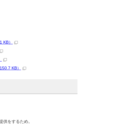
 KB）
）
0.7 KB）
提供をするため。