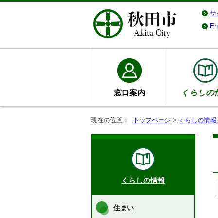
サ
En
窓口案内
くらしの
現在の位置：
トップページ
>
くらしの情報
くらしの情報
住まい