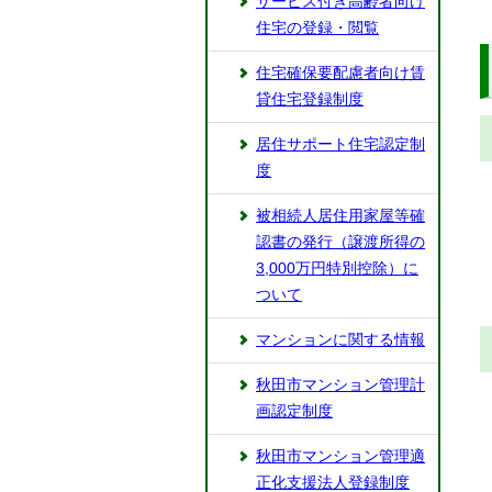
サービス付き高齢者向け
住宅の登録・閲覧
住宅確保要配慮者向け賃
貸住宅登録制度
居住サポート住宅認定制
度
被相続人居住用家屋等確
認書の発行（譲渡所得の
3,000万円特別控除）に
ついて
マンションに関する情報
秋田市マンション管理計
画認定制度
秋田市マンション管理適
正化支援法人登録制度