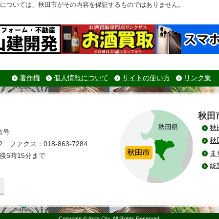
については、秋田市がその内容を保証するものではありません。
著作権
個人情報について
サイトの使い方
リンク集
秋田
秋
1号
秋
 ファクス：018-863-7284
ま
後5時15分まで
統
Copyright © Akita City, All Rights Reserved.