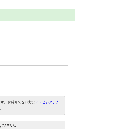
要です。お持ちでない方は
アドビシステム
。
ください。