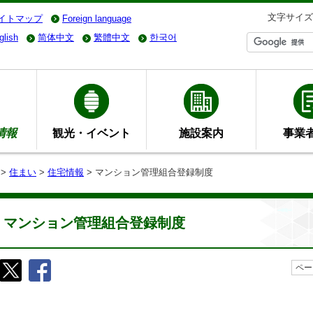
文字サイズ
イトマップ
Foreign language
glish
简体中文
繁體中文
한국어
情報
観光・イベント
施設案内
事業
>
住まい
>
住宅情報
> マンション管理組合登録制度
マンション管理組合登録制度
ペー