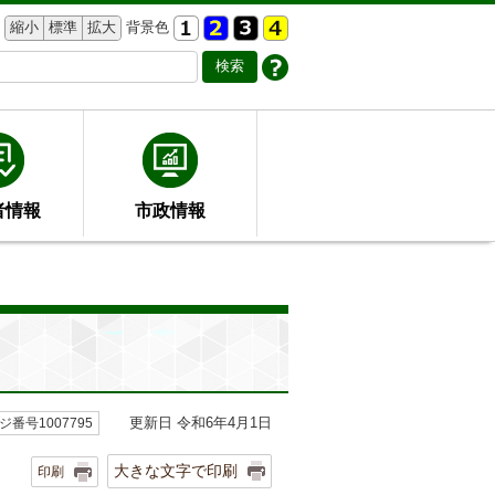
縮小
標準
拡大
背景色
者情報
市政情報
更新日 令和6年4月1日
ジ番号1007795
大きな文字で印刷
印刷