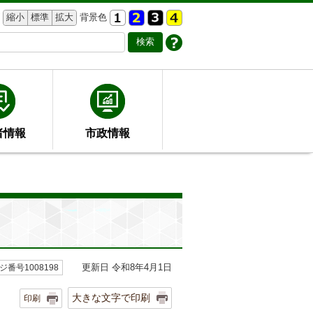
縮小
標準
拡大
背景色
者情報
市政情報
更新日 令和8年4月1日
ジ番号1008198
大きな文字で印刷
印刷