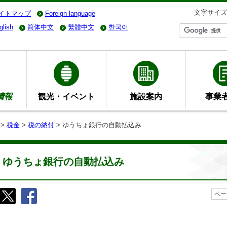
文字サイズ
イトマップ
Foreign language
glish
简体中文
繁體中文
한국어
情報
観光・イベント
施設案内
事業
>
税金
>
税の納付
> ゆうちょ銀行の自動払込み
ゆうちょ銀行の自動払込み
ペー