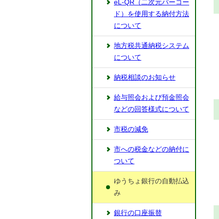
eL-QR（二次元バーコー
ド）を使用する納付方法
について
地方税共通納税システム
について
納税相談のお知らせ
給与照会および預金照会
などの回答様式について
市税の減免
市への税金などの納付に
ついて
ゆうちょ銀行の自動払込
み
銀行の口座振替