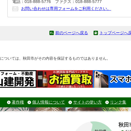
電話：018-888-5776 ファクス：018-888-5777
お問い合わせは専用フォームをご利用ください。
前のページへ戻る
トップページへ
については、秋田市がその内容を保証するものではありません。
著作権
個人情報について
サイトの使い方
リンク集
秋田