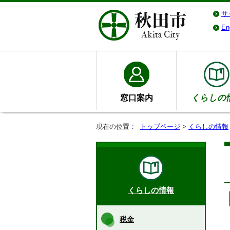
サ
En
窓口案内
くらしの
現在の位置：
トップページ
>
くらしの情報
くらしの情報
税金