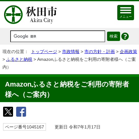
メニュー
現在の位置：
トップページ
>
市政情報
>
市の方針・計画
>
企画政策
>
ふるさと納税
> Amazonふるさと納税をご利用の寄附者様へ（ご案
内）
Amazonふるさと納税をご利用の寄附者
様へ（ご案内）
ページ番号1045167
更新日 令和7年1月17日