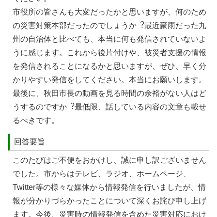
市役所の皆さんも⼤変だったかと思いますが、何のため
の災害対策本部だったのでしょうか︖最近豪⾬だった九
州の⾃治体と⽐べても、本当に何も発信されていないよ
うに感じます。これから後⽚付けや、被災者⽀援の情報
を発信されることになるかと思いますが、ぜひ、早く分
かりやすい発信をしてください。本当にお願いします。
最後に、秋⽥市⻑の動画を⾒る時間の余裕がない⼈はど
うするのですか︖最低限、話している内容の⽂章も載せ
るべきです。
回答要旨
このたびはご不便をおかけし、誠に申し訳ございません
でした。市からはテレビ、ラジオ、ホームページ、
Twitter等の様々な媒体から情報発信を行いましたが、情
報が分かりづらかったことについて深くお詫び申し上げ
ます。今後、災害時の情報発信を含めた災害対応におけ