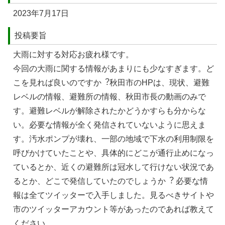
2023年7月17日
投稿要旨
⼤⾬に対する対応お疲れ様です。
今回の⼤⾬に関する情報があまりにも少なすぎます。ど
こを⾒れば良いのですか︖秋⽥市のHPは、現状、避難
レベルの情報、避難所の情報、秋⽥市⻑の動画のみで
す。避難レベルが解除されたかどうかすらも分からな
い。必要な情報が全く発信されていないように思えま
す。汚⽔ポンプが壊れ、⼀部の地域で下⽔の利⽤制限を
呼びかけていたことや、具体的にどこが通⾏⽌めになっ
ているとか、近くの避難所は冠⽔して⾏けない状況であ
るとか、どこで発信していたのでしょうか︖ 必要な情
報は全てツイッターで⼊⼿しました。⾒るべきサイトや
市のツイッターアカウント等があったのであれば教えて
ください。