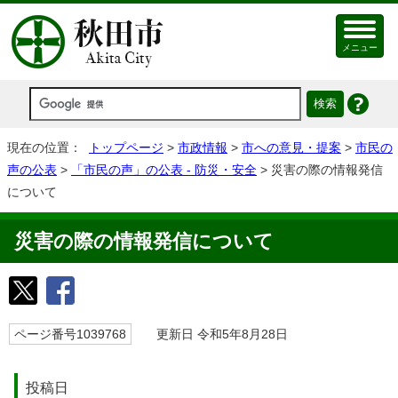
メニュー
現在の位置：
トップページ
>
市政情報
>
市への意見・提案
>
市民の
声の公表
>
「市民の声」の公表 - 防災・安全
> 災害の際の情報発信
について
災害の際の情報発信について
ページ番号1039768
更新日 令和5年8月28日
投稿日