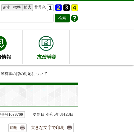
縮小
標準
拡大
背景色
者情報
市政情報
⾬等有事の際の対応について
更新日 令和5年8月28日
番号1039769
大きな文字で印刷
印刷