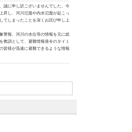
、誠に申し訳ございませんでした。今
上昇し、河川氾濫や内水氾濫が起こっ
してしまったことを深くお詫び申し上
象警報、河川の水位等の情報を元に総
を教訓として、避難情報発令のタイミ
の皆様が迅速に避難できるような情報
）
。