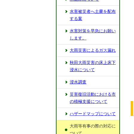
⽔害被災者へ⼟嚢を配布
する案
⽔害対策を早急にお願い
します。
⼤⾬災害によるガス漏れ
秋⽥⼤⾬災害の床上床下
浸⽔について
浸⽔調査
災害復旧活動における市
の積極⽀援について
ハザードマップについて
⼤⾬等有事の際の対応に
ついて