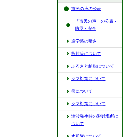
市民の声の公表
「市民の声」の公表 -
防災・安全
通学路の暗さ
熊対策について
ふるさと納税について
クマ対策について
熊について
クマ対策について
津波発生時の避難場所に
ついて
水難隊について