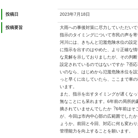
投稿日
2023年7月18日
投稿要旨
⼤⾬への事後対策に尽⼒していただいて
指⽰のタイミングについて市⺠の声を寄
河川には、きちんと氾濫危険⽔位の設定
に指⽰を出すのはやめた、より正確な情
な⾒解を⽰しておりましたが、その判断
設定されているのではないですか︖否応
いのなら、はじめから氾濫危険⽔位を設
っと早くに出していたら、ここまで⾞の
います。
また、指⽰を出すタイミングが遅くなっ
無なことにも呆れます。6年前の局所的
摘されていませんでしたか︖6年前はそ
が、今回は市内中⼼部の広範囲でしたか
ょうか。前回と今回、対応に何も変わり
管理能⼒を向上することを願います。