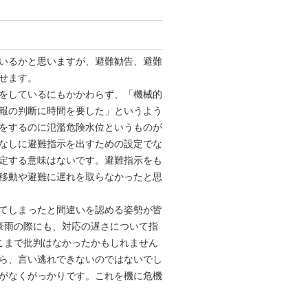
いるかと思いますが、避難勧告、避難
せます。
をしているにもかかわらず、「機械的
報の判断に時間を要した」というよう
をするのに氾濫危険⽔位というものが
なしに避難指⽰を出すための設定でな
定する意味はないです。避難指⽰をも
移動や避難に遅れを取らなかったと思
てしまったと間違いを認める姿勢が皆
豪⾬の際にも、対応の遅さについて指
こまで批判はなかったかもしれません
ら、⾔い逃れできないのではないでし
がなくがっかりです。これを機に危機