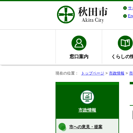
サ
En
窓口案内
くらしの
現在の位置：
トップページ
>
市政情報
>
市
市政情報
市への意見・提案