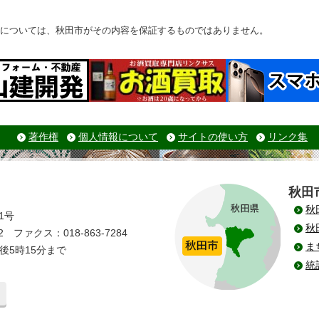
については、秋田市がその内容を保証するものではありません。
著作権
個人情報について
サイトの使い方
リンク集
秋田
秋
1号
秋
 ファクス：018-863-7284
ま
後5時15分まで
統