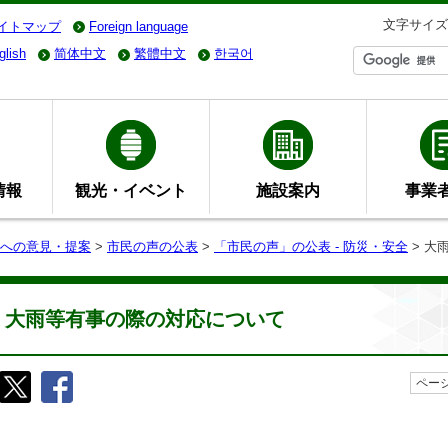
文字サイズ
イトマップ
Foreign language
glish
简体中文
繁體中文
한국어
情報
観光・イベント
施設案内
事業
への意見・提案
>
市民の声の公表
>
「市民の声」の公表 - 防災・安全
> ⼤
⼤⾬等有事の際の対応について
ページ