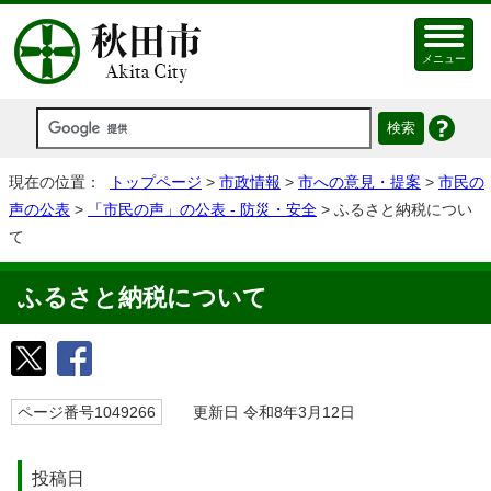
メニュー
現在の位置：
トップページ
>
市政情報
>
市への意見・提案
>
市民の
声の公表
>
「市民の声」の公表 - 防災・安全
> ふるさと納税につい
て
ふるさと納税について
ページ番号1049266
更新日 令和8年3月12日
投稿日