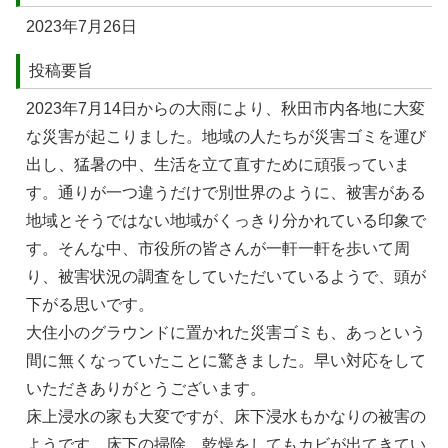
2023年7月26日
投稿要旨
2023年7⽉14⽇からの⼤⾬により、秋⽥市内各地に⼤変
な災害が起こりました。地域の⼈たちが災害ゴミを運び
出し、猛暑の中、⽣活を⽴て直すために頑張っていま
す。通りが⼀つ違うだけで別世界のように、被害がある
地域とそうではない地域がくっきり分かれている印象で
す。そんな中、市役所の皆さんが⼀軒⼀軒を歩いて周
り、被害状況の調査をしていただいているようで、頭が
下がる思いです。
⼤住⼩のグラウンドに置かれた災害ゴミも、あっという
間に無くなっていたことに驚きました。早い対応をして
いただきありがとうございます。
床上浸⽔の家も⼤変ですが、床下浸⽔もかなりの被害の
ようです。床下の掃除、乾燥をしてもカビが出てきてい