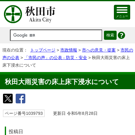
メニュー
現在の位置：
トップページ
>
市政情報
>
市への意見・提案
>
市民の
声の公表
>
「市民の声」の公表 - 防災・安全
> 秋⽥⼤⾬災害の床上
床下浸⽔について
秋⽥⼤⾬災害の床上床下浸⽔について
ページ番号1039793
更新日 令和5年8月28日
投稿日