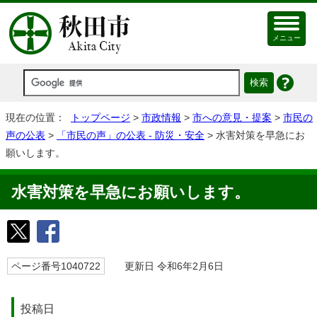
メニュー
現在の位置：
トップページ
>
市政情報
>
市への意見・提案
>
市民の
声の公表
>
「市民の声」の公表 - 防災・安全
> ⽔害対策を早急にお
願いします。
⽔害対策を早急にお願いします。
ページ番号1040722
更新日 令和6年2月6日
投稿日