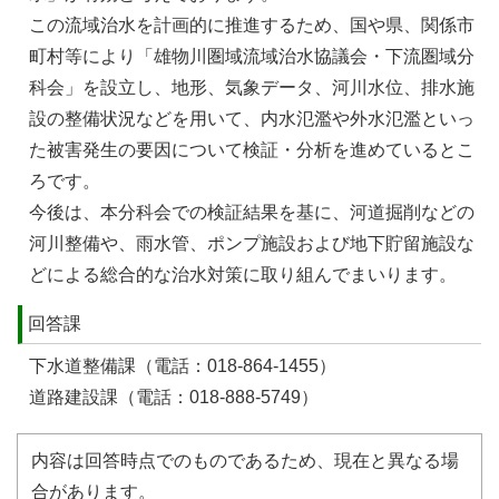
この流域治水を計画的に推進するため、国や県、関係市
町村等により「雄物川圏域流域治水協議会・下流圏域分
科会」を設立し、地形、気象データ、河川水位、排水施
設の整備状況などを用いて、内水氾濫や外水氾濫といっ
た被害発生の要因について検証・分析を進めているとこ
ろです。
今後は、本分科会での検証結果を基に、河道掘削などの
河川整備や、雨水管、ポンプ施設および地下貯留施設な
どによる総合的な治水対策に取り組んでまいります。
回答課
下水道整備課（電話：018-864-1455）
道路建設課（電話：018-888-5749）
内容は回答時点でのものであるため、現在と異なる場
合があります。