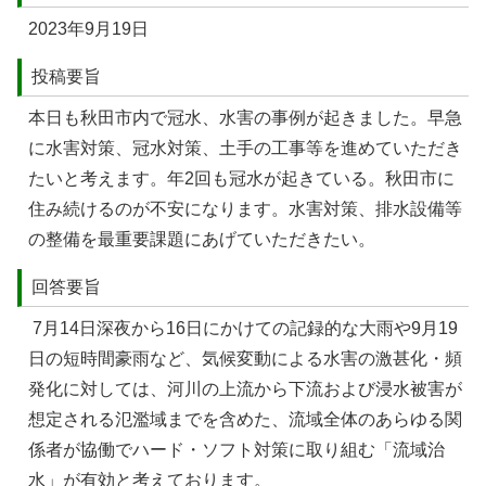
2023年9月19日
投稿要旨
本⽇も秋田市内で冠⽔、⽔害の事例が起きました。早急
に⽔害対策、冠⽔対策、⼟⼿の⼯事等を進めていただき
たいと考えます。年2回も冠⽔が起きている。秋⽥市に
住み続けるのが不安になります。⽔害対策、排⽔設備等
の整備を最重要課題にあげていただきたい。
回答要旨
7月14日深夜から16日にかけての記録的な大雨や9月19
日の短時間豪雨など、気候変動による水害の激甚化・頻
発化に対しては、河川の上流から下流および浸水被害が
想定される氾濫域までを含めた、流域全体のあらゆる関
係者が協働でハード・ソフト対策に取り組む「流域治
水」が有効と考えております。