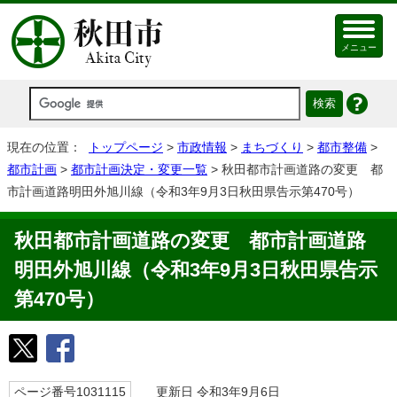
メニュー
現在の位置：
トップページ
>
市政情報
>
まちづくり
>
都市整備
>
都市計画
>
都市計画決定・変更一覧
> 秋田都市計画道路の変更 都
市計画道路明田外旭川線（令和3年9月3日秋田県告示第470号）
秋田都市計画道路の変更 都市計画道路
明田外旭川線（令和3年9月3日秋田県告示
第470号）
ページ番号1031115
更新日 令和3年9月6日