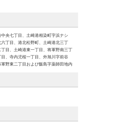
港中央七丁目、土崎港相染町字浜ナシ
北六丁目、港北松野町、土崎港北三丁
二丁目、土崎港東一丁目、将軍野南三丁
丁目、寺内児桜一丁目、外旭川字前谷
将軍野東二丁目および飯島字薬師田地内