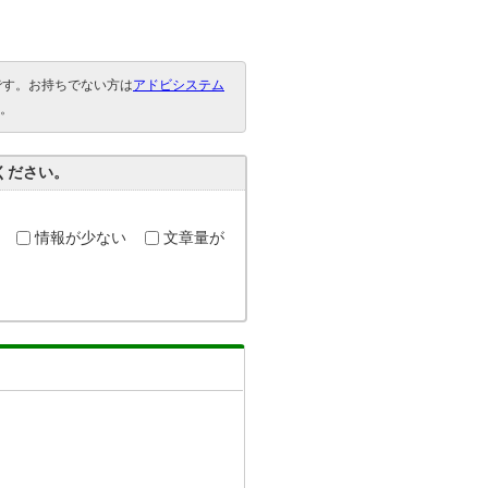
要です。お持ちでない方は
アドビシステム
。
ください。
情報が少ない
文章量が