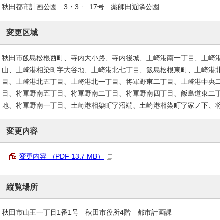
秋田都市計画公園 3・3・ 17号 薬師田近隣公園
変更区域
秋田市飯島松根西町、寺内大小路、寺内後城、土崎港南一丁目、土崎
山、土崎港相染町字大谷地、土崎港北七丁目、飯島松根東町、土崎港
目、土崎港北五丁目、土崎港北一丁目、将軍野東二丁目、土崎港中央
目、将軍野南五丁目、将軍野南二丁目、将軍野南四丁目、飯島道東二
地、将軍野南一丁目、土崎港相染町字沼端、土崎港相染町字家ノ下、
変更内容
変更内容 （PDF 13.7 MB）
縦覧場所
秋田市山王一丁目1番1号 秋田市役所4階 都市計画課