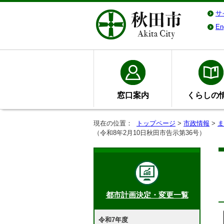
サ
En
窓口案内
くらしの
現在の位置：
トップページ
>
市政情報
>
ま
（令和8年2月10日秋田市告示第36号）
都市計画決定・変更一覧
令和7年度