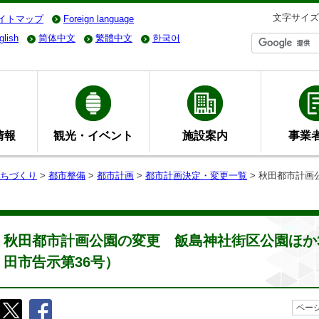
文字サイズ
イトマップ
Foreign language
glish
简体中文
繁體中文
한국어
情報
観光・イベント
施設案内
事業
ちづくり
>
都市整備
>
都市計画
>
都市計画決定・変更一覧
> 秋田都市計画
秋田都市計画公園の変更 飯島神社街区公園ほか3
田市告示第36号）
ページ