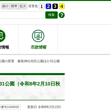
縮小
標準
拡大
背景色
者情報
市政情報
公園の変更 飯島神社街区公園ほか31公園
1公園（令和8年2月10日秋
更新日 令和8年2月13日
番号1049930