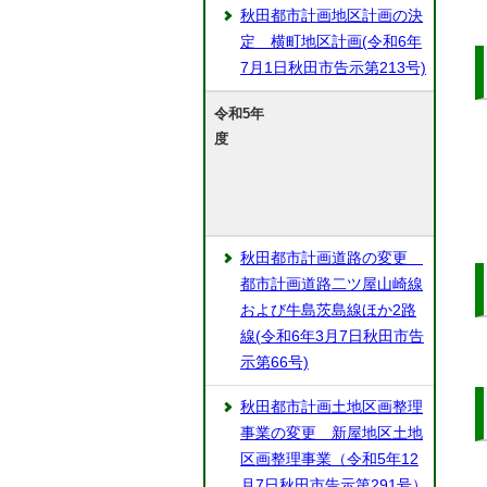
秋田都市計画地区計画の決
定 横町地区計画(令和6年
7月1日秋田市告示第213号)
令和5年
度
秋田都市計画道路の変更
都市計画道路二ツ屋山崎線
および牛島茨島線ほか2路
線(令和6年3月7日秋田市告
示第66号)
秋田都市計画土地区画整理
事業の変更 新屋地区土地
区画整理事業（令和5年12
月7日秋田市告示第291号）