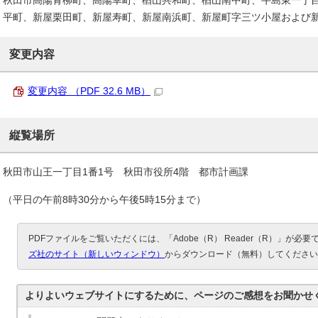
秋田市高陽青柳町、高陽幸町、楢山共和町、楢山南中町、牛島東一丁
平町、新屋栗田町、新屋寿町、新屋南浜町、新屋町字三ツ小屋および
変更内容
変更内容 （PDF 32.6 MB）
縦覧場所
秋田市山王一丁目1番1号 秋田市役所4階 都市計画課
（平日の午前8時30分から午後5時15分まで）
PDFファイルをご覧いただくには、「Adobe（R） Reader（R）」が必
ズ社のサイト（新しいウィンドウ）
からダウンロード（無料）してください
よりよいウェブサイトにするために、ページのご感想をお聞かせ