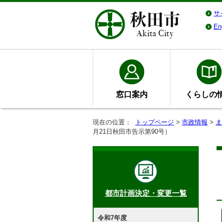
サ
En
窓口案内
くらしの
現在の位置：
トップページ
>
市政情報
>
ま
月21日秋田市告示第90号）
都市計画決定・変更一覧
令和7年度