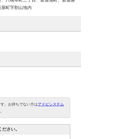
目、八橋本町三丁目、新屋扇町、新屋勝
新屋町字割山地内
要です。お持ちでない方は
アドビシステム
。
ください。