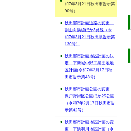
和7年3月21日秋田市告示第
90号）
秋田都市計画道路の変更
割山向浜線ほか3路線（令
和7年3月21日秋田県告示第
130号）
秋田都市計画地区計画の決
定 下新城中野工業団地地
区計画(令和7年2月17日秋
田市告示第43号)
秋田都市計画公園の変更
保戸野街区公園ほか25公園
（令和7年2月17日秋田市告
示第42号）
秋田都市計画地区計画の変
更 下浜羽川地区計画（令