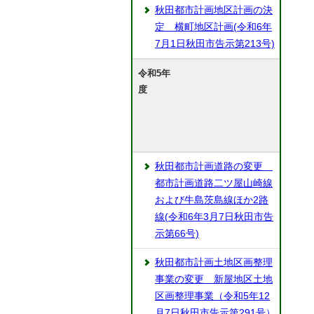
秋田都市計画地区計画の決
定 横町地区計画(令和6年
7月1日秋田市告示第213号)
令和5年
度
秋田都市計画道路の変更
都市計画道路二ツ屋山崎線
および牛島茨島線ほか2路
線(令和6年3月7日秋田市告
示第66号)
秋田都市計画土地区画整理
事業の変更 新屋地区土地
区画整理事業（令和5年12
月7日秋田市告示第291号）