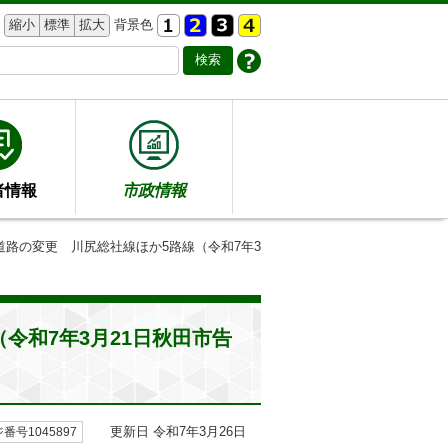
縮小
標準
拡大
背景色
者情報
市政情報
道路の変更 川尻総社線ほか5路線（令和7年3
令和7年3月21日秋田市告
更新日 令和7年3月26日
番号1045897