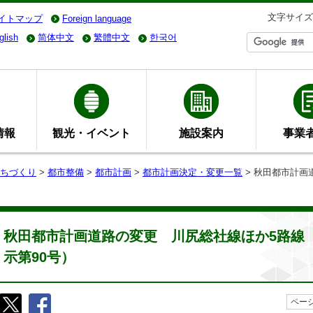
文字サイズ
イトマップ
Foreign language
glish
简体中文
繁體中文
한국어
情報
観光・イベント
施設案内
事業
ちづくり
>
都市整備
>
都市計画
>
都市計画決定・変更一覧
> 秋田都市計画
秋田都市計画道路の変更 川尻総社線ほか5路線（
示第90号）
ページ