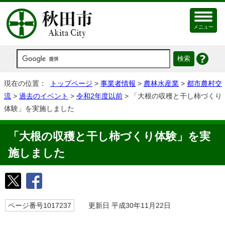
メニュー
現在の位置：
トップページ
>
事業者情報
>
農林水産業
>
都市農村交
流
>
過去のイベント
>
令和2年度以前
> 「大根の収穫と干し柿づくり
体験」を実施しました
「大根の収穫と干し柿づくり体験」を実
施しました
ページ番号1017237
更新日 平成30年11月22日