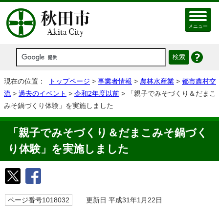
メニュー
現在の位置：
トップページ
>
事業者情報
>
農林水産業
>
都市農村交
流
>
過去のイベント
>
令和2年度以前
> 「親子でみそづくり＆だまこ
みそ鍋づくり体験」を実施しました
「親子でみそづくり＆だまこみそ鍋づく
り体験」を実施しました
ページ番号1018032
更新日 平成31年1月22日