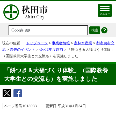
メニュー
現在の位置：
トップページ
>
事業者情報
>
農林水産業
>
都市農村交
流
>
過去のイベント
>
令和2年度以前
> 「餅つき＆大福づくり体験」
（国際教養大学生との交流も）を実施しました
「餅つき＆大福づくり体験」（国際教養
大学生との交流も）を実施しました
ページ番号1018033
更新日 平成31年1月24日