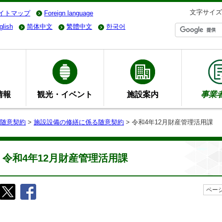
文字サイズ
イトマップ
Foreign language
glish
简体中文
繁體中文
한국어
情報
観光・イベント
施設案内
事業
随意契約
>
施設設備の修繕に係る随意契約
> 令和4年12月財産管理活用課
令和4年12月財産管理活用課
ページ