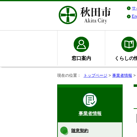
サ
En
窓口案内
くらしの
現在の位置：
トップページ
>
事業者情報
>
事業者情報
随意契約