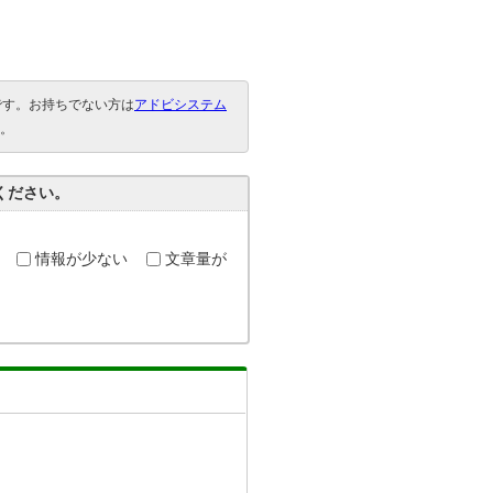
要です。お持ちでない方は
アドビシステム
。
ください。
情報が少ない
文章量が