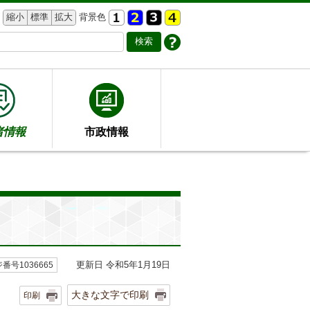
縮小
標準
拡大
背景色
者情報
市政情報
更新日 令和5年1月19日
番号1036665
大きな文字で印刷
印刷