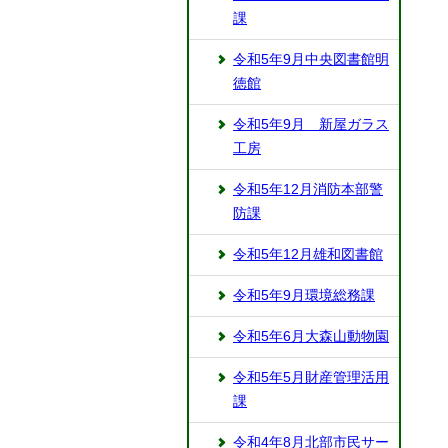
課
令和5年9月中央図書館明
徳館
令和5年9月 新屋ガラス
工房
令和5年12月消防本部警
防課
令和5年12月雄和図書館
令和5年9月環境総務課
令和5年6月大森山動物園
令和5年5月財産管理活用
課
令和4年8月北部市民サー