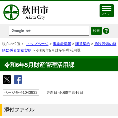
メニュー
現在の位置：
トップページ
>
事業者情報
>
随意契約
>
施設設備の修
繕に係る随意契約
> 令和6年5月財産管理活用課
令和6年5月財産管理活用課
ページ番号1043833
更新日 令和6年8月6日
添付ファイル