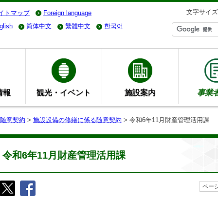
文字サイズ
イトマップ
Foreign language
glish
简体中文
繁體中文
한국어
情報
観光・イベント
施設案内
事業
随意契約
>
施設設備の修繕に係る随意契約
> 令和6年11月財産管理活用課
令和6年11月財産管理活用課
ページ