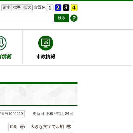
縮小
標準
拡大
背景色
者情報
市政情報
更新日 令和7年1月24日
番号1045219
大きな文字で印刷
印刷