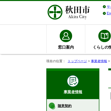
サ
En
窓口案内
くらしの
現在の位置：
トップページ
>
事業者情報
>
事業者情報
随意契約