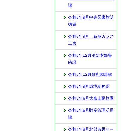
課
令和5年9月中央図書館明
徳館
令和5年9月 新屋ガラス
工房
令和5年12月消防本部警
防課
令和5年12月雄和図書館
令和5年9月環境総務課
令和5年6月大森山動物園
令和5年5月財産管理活用
課
令和4年8月北部市民サー