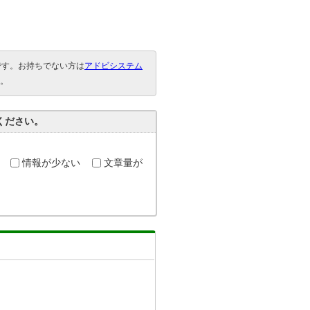
要です。お持ちでない方は
アドビシステム
。
ください。
情報が少ない
文章量が