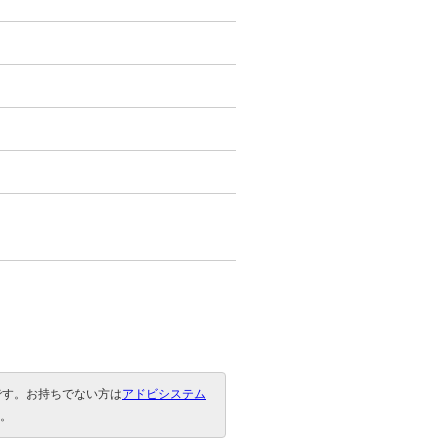
要です。お持ちでない方は
アドビシステム
。