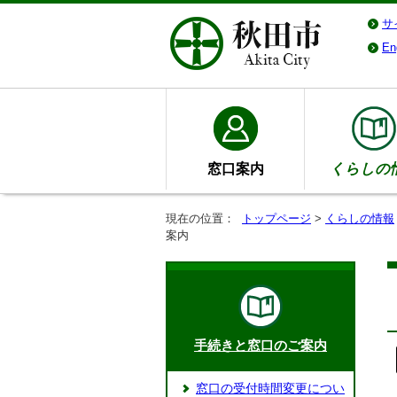
サ
En
窓口案内
くらしの
現在の位置：
トップページ
>
くらしの情報
案内
手続きと窓口のご案内
窓口の受付時間変更につい