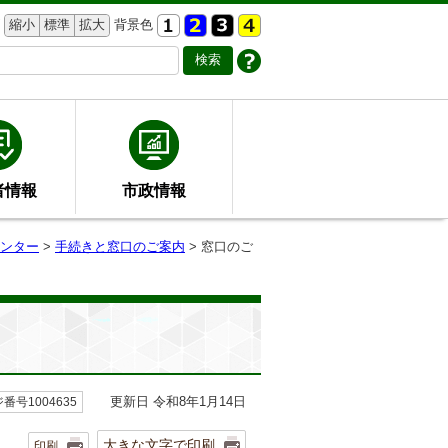
縮小
標準
拡大
背景色
者情報
市政情報
ンター
>
手続きと窓口のご案内
> 窓口のご
更新日 令和8年1月14日
番号1004635
大きな文字で印刷
印刷