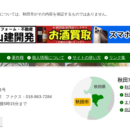
については、秋田市がその内容を保証するものではありません。
著作権
個人情報について
サイトの使い方
リンク集
秋田
秋
1号
秋
 ファクス：018-863-7284
ま
後5時15分まで
統