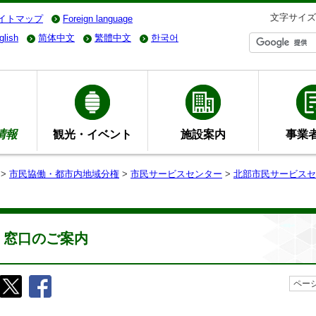
文字サイズ
イトマップ
Foreign language
glish
简体中文
繁體中文
한국어
情報
観光・イベント
施設案内
事業
>
市民協働・都市内地域分権
>
市民サービスセンター
>
北部市民サービスセ
窓口のご案内
ページ