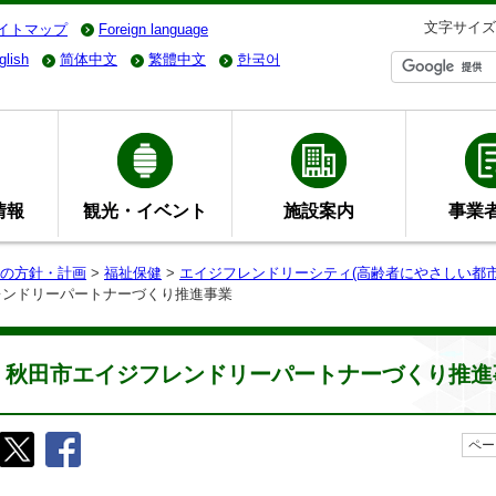
文字サイズ
イトマップ
Foreign language
glish
简体中文
繁體中文
한국어
情報
観光・イベント
施設案内
事業
の方針・計画
>
福祉保健
>
エイジフレンドリーシティ(高齢者にやさしい都市
レンドリーパートナーづくり推進事業
秋田市エイジフレンドリーパートナーづくり推進
ペー