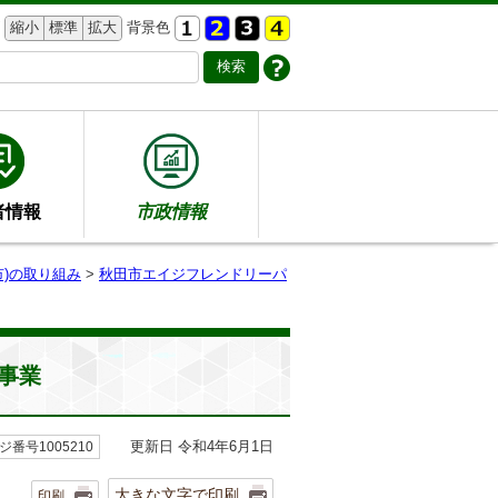
縮小
標準
拡大
背景色
者情報
市政情報
)の取り組み
>
秋田市エイジフレンドリーパ
事業
更新日 令和4年6月1日
ジ番号1005210
大きな文字で印刷
印刷