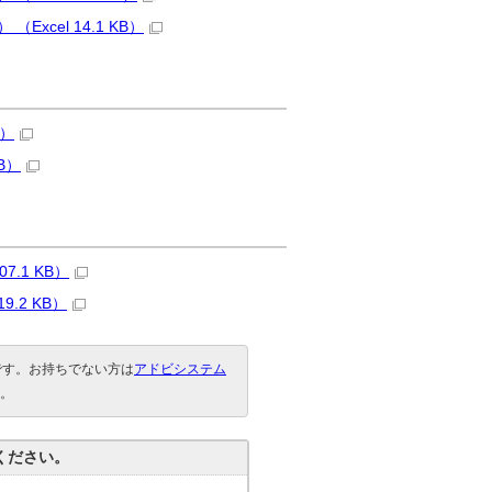
cel 14.1 KB）
B）
B）
.1 KB）
.2 KB）
要です。お持ちでない方は
アドビシステム
。
ください。