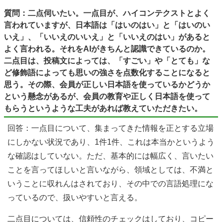
質問：二点伺いたい。一点目が、ハイコンテクストとよく
言われていますが、日本語は「はいのはい」と「はいのい
いえ」、「いいえのいいえ」と「いいえのはい」があると
よく言われる。それをAIがきちんと認識できているのか。
二点目は、投稿文によっては、「すごい」や「とても」な
ど修飾語によっても思いの強さを点数化することになると
思う。その際、会員が正しい日本語を使っているかどうか
という懸念があるが、会員の教育や正しく日本語を使って
もらうというような工夫があれば教えていただきたい。
回答：一点目について、集まってきた情報を正とする立場
にしかない状況であり、1件1件、これは本当かというよう
な確認はしていない。ただ、基本的には幅広く、言いたい
ことを言ってほしいと言いながら、領域としては、不満と
いうことに収れんはされており、その中での言語処理にな
っているので、扱いやすいと言える。
二点目については、信頼性のチェックはしており、コピー