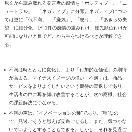
原文から読み取れる発言者の感情を「ポジティブ」、「ニ
ュートラル」、「ネガティブ」に分類。ネガティブについ
ては更に「低不満」、「嫌気」、「怒り」、「あきらめ失
望」に細分化。1件1件の感情の重み付け、優先順位付けが
可能になりひと目でどこから手をつけるべきか理解でき
る。
不満は時とともに変化し、より「付加的な価値」の期待
が高まる。マイナスイメージの強い「不満」は、商品、
サービスをよりよくしたいという期待の裏返しであり、
生活者の声に耳を傾け改善することが、次の商機、社会
の課題解決につながる。
不満の声は、“イノベーションの種”であり、“種”なの
で、見過ごそうと思えば見過ごせるし、また、気づかな
いでいようとすることもできる。しかし、それを見過ご