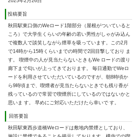
2025年2月26日
投稿要旨
秋⽥駅東⼝側のWeロード1階部分（屋根がついていると
ころ）で⼤学⽣くらいの年齢の若い男性がしゃがみ込ん
で複数⼈で談笑しながら煙草を吸っています。この2⽉
で14時から15時くらいまでの時間で2回目撃しており ま
す。 喫煙中の⼈が⾒当たらないときもWe ロードの渡り
廊下まで匂いが上ってきております。 毎⽇通勤でWeロ
ードを利⽤させていただいているのですが、朝8時頃か
ら9時頃まで、喫煙者が⾒当たらないときでも残り⾹が
残っているので常習で喫煙所にしているのではないかと
思いま す。 早めにご対応いただけたら幸いで す。
回答要旨
秋田駅東西歩道橋Weロードは敷地内禁煙としており、
施設に禁煙であることを掲示しております。構内での喫