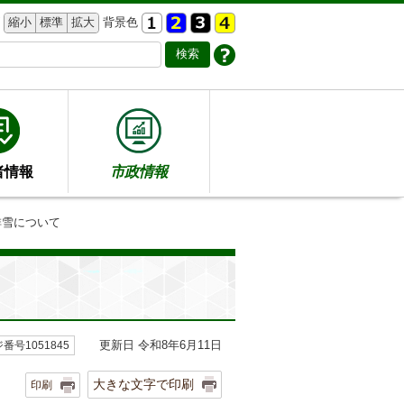
縮小
標準
拡大
背景色
者情報
市政情報
排雪について
更新日 令和8年6月11日
番号1051845
大きな文字で印刷
印刷