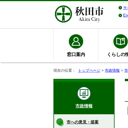
サ
En
窓口案内
くらしの
現在の位置：
トップページ
>
市政情報
>
市
市政情報
市への意見・提案