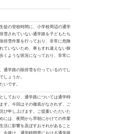
⽣徒の登校時間に、⼩学校周辺の通学
排雪されていない通学路を⼦どもたち
除排雪作業を⾏っており、非常に危険
れていないため、⾞もすれ違えない狭
歩くような状況になっており、非常に
、通学路の除排雪を⾏っているのでし
でしょうか。
たいです。
としており、通学路については通学時
ます。今回はその徹底がなされず、ご
詫び申し上げます。ご提案いただいた
めには、夜間から早朝にかけての作業
生活に影響を及ぼすおそれがあること
。今後は、通学時間帯における通学路