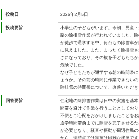
投稿日
2026年2月5日
投稿要旨
⼩学⽣の⼦どもがいます。今朝、児童・
路の除排雪作業が⾏われていました。除
が徒歩で通学する中、何台もの除雪⾞が
に⾒えました。また、まったく除排雪さ
さになっており、その横を⼦どもたちが
危険でした。
なぜ⼦どもたちが通学する朝の時間帯に
ょうか。その前の時間に作業できないの
除排雪の時間帯について、改善いただき
回答要旨
住宅地の除排雪作業は日中の実施を基本
間帯を避けて作業を行うこととしており
不便とご心配をおかけしましたことをお
通学時間帯前までに除雪を完了させるた
が必要となり、騒音や振動が周辺住民の
から、現時点では実施は困難な状況です