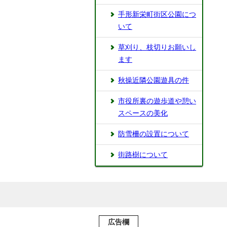
⼿形新栄町街区公園につ
いて
草刈り、枝切りお願いし
ます
秋操近隣公園遊具の件
市役所裏の遊歩道や憩い
スペースの美化
防雪柵の設置について
街路樹について
広告欄