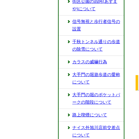
街区公園の四阿(あずま
や)について
信号無視と歩行者信号の
設置
千秋トンネル通りの歩道
の除雪について
カラスの威嚇行為
大手門の堀遊歩道の愛称
について
⼤⼿門の堀のポケットパ
ークの階段について
路上喫煙について
ナイス外旭川店前交差点
について