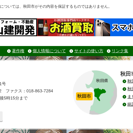
については、秋田市がその内容を保証するものではありません。
著作権
個人情報について
サイトの使い方
リンク集
秋田
秋
1号
秋
 ファクス：018-863-7284
ま
後5時15分まで
統