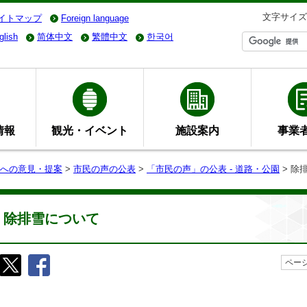
文字サイズ
イトマップ
Foreign language
glish
简体中文
繁體中文
한국어
情報
観光・イベント
施設案内
事業
への意見・提案
>
市民の声の公表
>
「市民の声」の公表 - 道路・公園
> 除
除排雪について
ページ