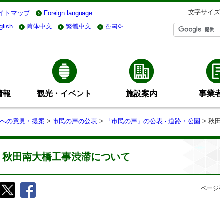
文字サイズ
イトマップ
Foreign language
glish
简体中文
繁體中文
한국어
情報
観光・イベント
施設案内
事業
への意見・提案
>
市民の声の公表
>
「市民の声」の公表 - 道路・公園
> 秋
秋田南大橋工事渋滞について
ページ番