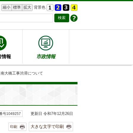
縮小
標準
拡大
背景色
者情報
市政情報
田南大橋工事渋滞について
更新日 令和7年12月26日
号1049257
大きな文字で印刷
印刷