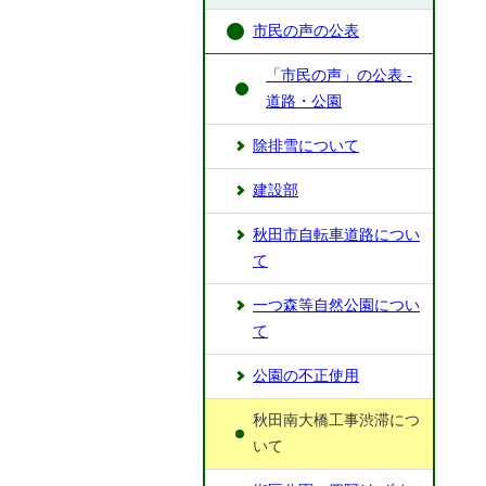
市民の声の公表
「市民の声」の公表 -
道路・公園
除排雪について
建設部
秋田市自転車道路につい
て
一つ森等自然公園につい
て
公園の不正使用
秋田南大橋工事渋滞につ
いて