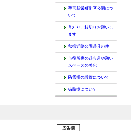
⼿形新栄町街区公園につ
いて
草刈り、枝切りお願いし
ます
秋操近隣公園遊具の件
市役所裏の遊歩道や憩い
スペースの美化
防雪柵の設置について
街路樹について
広告欄