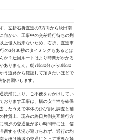
す。左折右折直進の3方向から秋田南
に向かい、工事中の交差通行待ちの列
以上侵入出来ないため、右折、直進車
行の3分30秒のタイミングもあるとは
んか？迂回ルートはより時間がかかる
ありません。朝7時30分から8時30
かう道路から確認して頂きたいほどで
法をお願いします。
通渋滞により、ご不便をおかけしてい
ております工事は、橋の安全性を確保
去したうえで本体のひび割れ調査と補
の性質上、現在の終日片側交互通行方
に朝夕の交通量が多い時間帯には、信
滞留する状況が避けられず、通行の均
南大橋は地域の交通にとって重要な幹