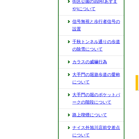
街区公園の四阿(あずま
や)について
信号無視と歩行者信号の
設置
千秋トンネル通りの歩道
の除雪について
カラスの威嚇行為
大手門の堀遊歩道の愛称
について
⼤⼿門の堀のポケットパ
ークの階段について
路上喫煙について
ナイス外旭川店前交差点
について