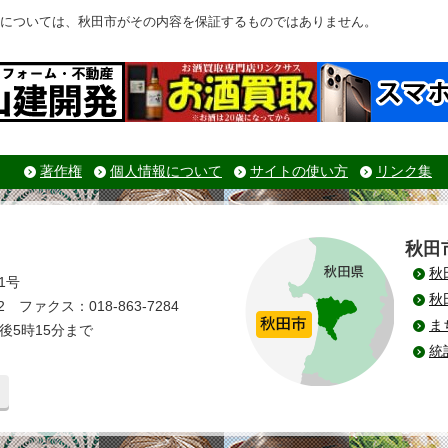
については、秋田市がその内容を保証するものではありません。
著作権
個人情報について
サイトの使い方
リンク集
秋田
秋
1号
秋
 ファクス：018-863-7284
ま
後5時15分まで
統