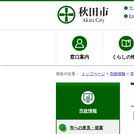
サ
En
窓口案内
くらしの
現在の位置：
トップページ
>
市政情報
>
市
市政情報
市への意見・提案