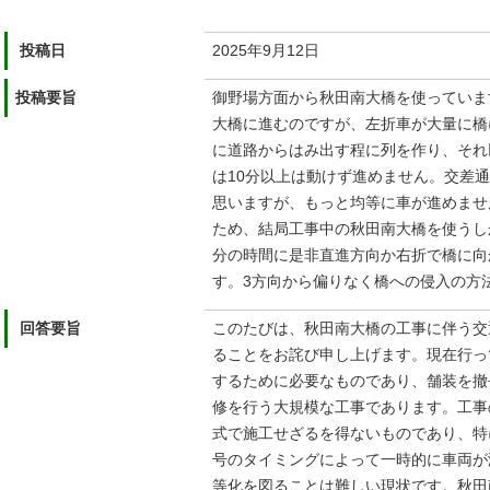
投稿日
2025年9月12日
投稿要旨
御野場方面から秋田南大橋を使っていま
大橋に進むのですが、左折車が大量に橋
に道路からはみ出す程に列を作り、それ
は10分以上は動けず進めません。交差通
思いますが、もっと均等に車が進めませ
ため、結局工事中の秋田南大橋を使うしか
分の時間に是非直進方向か右折で橋に向
す。3方向から偏りなく橋への侵入の方
回答要旨
このたびは、秋田南大橋の工事に伴う交
ることをお詫び申し上げます。現在行っ
するために必要なものであり、舗装を撤
修を行う大規模な工事であります。工事
式で施工せざるを得ないものであり、特
号のタイミングによって一時的に車両が
等化を図ることは難しい現状です。秋田