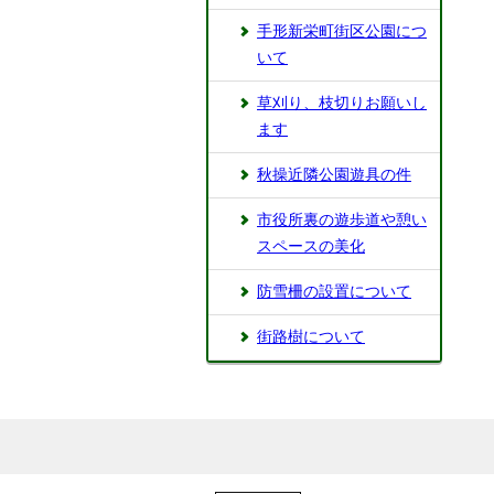
⼿形新栄町街区公園につ
いて
草刈り、枝切りお願いし
ます
秋操近隣公園遊具の件
市役所裏の遊歩道や憩い
スペースの美化
防雪柵の設置について
街路樹について