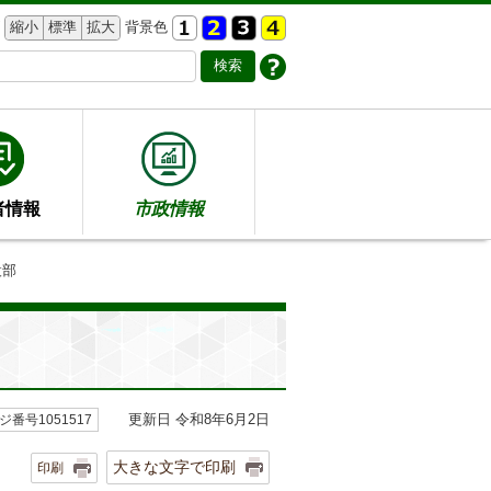
縮小
標準
拡大
背景色
者情報
市政情報
設部
更新日 令和8年6月2日
ジ番号1051517
大きな文字で印刷
印刷