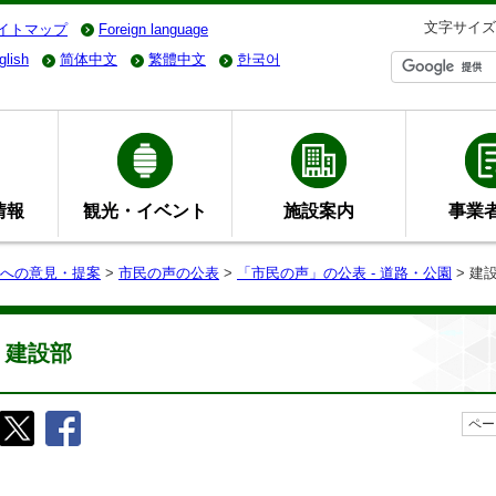
文字サイズ
イトマップ
Foreign language
glish
简体中文
繁體中文
한국어
情報
観光・イベント
施設案内
事業
への意見・提案
>
市民の声の公表
>
「市民の声」の公表 - 道路・公園
> 建
建設部
ペー