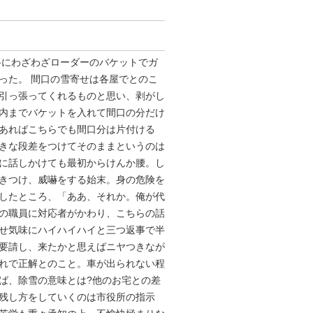
路にわざわざローダーのバケットでガ
った。 間口の雪寄せは各屋でとのこ
引っ張ってくれるものと思い、剥がし
内までバケットを入れて間口の分だけ
あればこちらでも間口分は片付ける
きな段差をつけてそのままというのは
に話しかけても最初からけんか腰。し
きつけ、威嚇をする始末。身の危険を
したところ、「ああ、それか。俺が代
の職員に対応者がかわり、こちらの話
せ気味にハイハイハイと三つ返事で半
要請し、来たかと思えばニヤつきなが
れで正解とのこと。車が出られない程
ば、除雪の意味とは?他のお宅との差
残し方をしていくのは市役所の指示