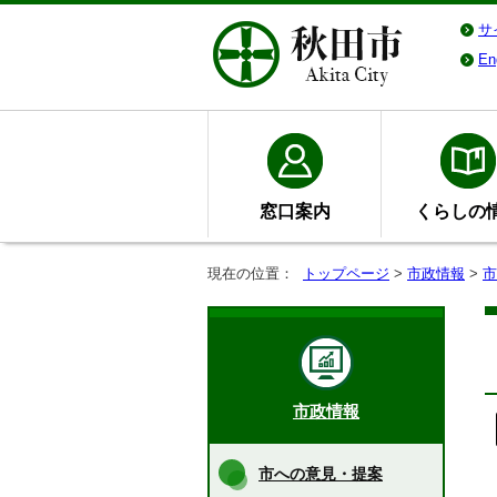
サ
En
窓口案内
くらしの
現在の位置：
トップページ
>
市政情報
>
市
市政情報
市への意見・提案