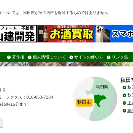
については、秋田市がその内容を保証するものではありません。
著作権
個人情報について
サイトの使い方
リンク集
秋田
秋
1号
秋
 ファクス：018-863-7284
ま
後5時15分まで
統