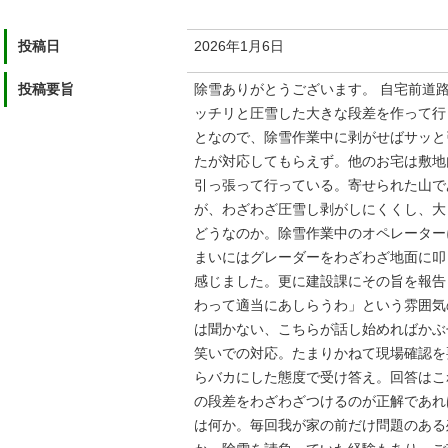
投稿日
2026年1月6日
投稿要旨
除雪ありがとうございます。 自宅前道
ッチリと圧雪した大きな段差を作って行
となので、除雪作業中に剥がせばサッと
たが対応してもらえず。他のお宅は敷地
引っ張って行っている。寄せられた山で
が、わざわざ圧雪し剥がしにくくし、大
どうなのか。除雪作業中のオペレーター
まいにはグレーダーをわざわざ地面に叩
感じました。更に建設課にその旨を報告
わって適当にあしらうわ」という雰囲気
は聞かない、こちらが話し始めればかぶ
笑いでの対応。たまりかねて現場確認を
らバカにした態度で受け答え。回答はこ
の段差をわざわざつけるのが正解であれ
は何か。毎回我が家の前だけ問題のある