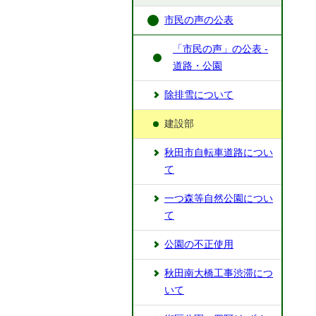
市民の声の公表
「市民の声」の公表 -
道路・公園
除排雪について
建設部
秋田市自転車道路につい
て
一つ森等自然公園につい
て
公園の不正使用
秋田南大橋工事渋滞につ
いて