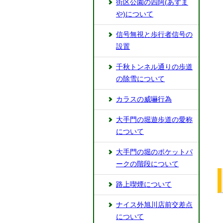
街区公園の四阿(あずま
や)について
信号無視と歩行者信号の
設置
千秋トンネル通りの歩道
の除雪について
カラスの威嚇行為
大手門の堀遊歩道の愛称
について
⼤⼿門の堀のポケットパ
ークの階段について
路上喫煙について
ナイス外旭川店前交差点
について