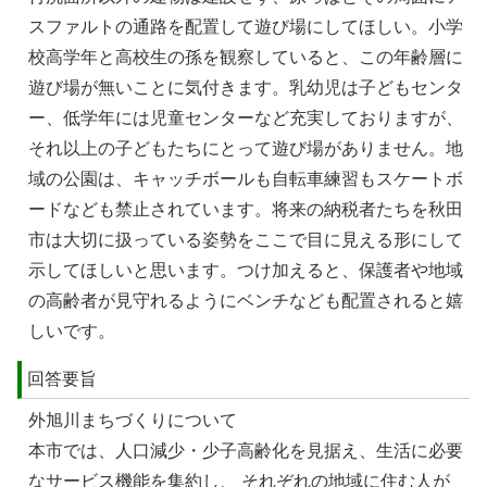
スファルトの通路を配置して遊び場にしてほしい。⼩学
校⾼学年と⾼校⽣の孫を観察していると、この年齢層に
遊び場が無いことに気付きます。乳幼児は⼦どもセンタ
ー、低学年には児童センターなど充実しておりますが、
それ以上の⼦どもたちにとって遊び場がありません。地
域の公園は、キャッチボールも⾃転⾞練習もスケートボ
ードなども禁⽌されています。将来の納税者たちを秋⽥
市は⼤切に扱っている姿勢をここで目に⾒える形にして
⽰してほしいと思います。つけ加えると、保護者や地域
の⾼齢者が⾒守れるようにベンチなども配置されると嬉
しいです。
回答要旨
外旭川まちづくりについて
本市では、人口減少・少子高齢化を見据え、生活に必要
なサービス機能を集約し、 それぞれの地域に住む人が