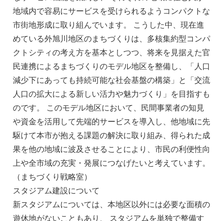
地域内で容易にサービスを受けられるようコンパクトな
市街地形成に取り組んでいます。 こうした中、現在進
めている外旭川地区のまちづくりは、多核集約型コンパ
クトシティの考え方を基本としつつ、将来を見据えた官
民連携によるまちづくりのモデル地区を整備し、「人口
減少下にあっても持続可能な社会基盤の構築」と「交流
人口の拡大による新しい活力や魅力づくり」を目指すも
のです。 このモデル地区において、民間事業者の知見
や資金を活用して先端的サービスを導入し、他地域に先
駆けて本市が抱える課題の解決に取り組み、得られた成
果を他の地域に波及させることにより、市民の利便性向
上や全市域の充実・発展につなげたいと考えています。
（まちづくり戦略室）
スタジアム建設について
新スタジアムについては、本地区以外には必要な面積の
遊休地がないこともあり、 スタジアムを単独で整備す