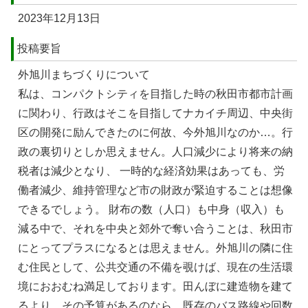
2023年12月13日
投稿要旨
外旭川まちづくりについて
私は、コンパクトシティを目指した時の秋⽥市都市計画
に関わり、⾏政はそこを目指してナカイチ周辺、中央街
区の開発に励んできたのに何故、今外旭川なのか…。⾏
政の裏切りとしか思えません。⼈⼝減少により将来の納
税者は減少となり、 ⼀時的な経済効果はあっても、労
働者減少、維持管理など市の財政が緊迫することは想像
できるでしょう。 財布の数（⼈⼝）も中⾝（収⼊）も
減る中で、それを中央と郊外で奪い合うことは、秋⽥市
にとってプラスになるとは思えません。外旭川の隣に住
む住⺠として、公共交通の不備を覗けば、現在の⽣活環
境におおむね満⾜しております。⽥んぼに建造物を建て
るより、その予算があるのなら、既存のバス路線や回数