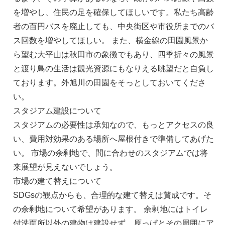
を増やし、住⺠の⾜を確保してほしいです。私たち⾼齢
者の百円バスを廃⽌しても、中央街区や市役所までのバ
ス回数を増やしてほしい。 また、横⾦線の⽥園風景か
ら望む⼤平⼭は秋⽥市の象徴でもあり、四季折々の風景
と渡り⿃の⽣活は観光資源にもなりえる眺望だと⾃負し
ております。外旭川の⽥園をそっとしておいてくださ
い。
スタジアム建設について
スタジアムの必要性は承知なので、もっとアクセスの良
い、費⽤対効果のある場所へ屋根付きで準備してあげた
い。 市場の余剰地で、間に合わせのスタジアムでは将
来展望が⾒えないでしょう。
市場の建て替えについて
SDGsの観点からも、合理的な建て替えは賛成です。そ
の余剰地について希望があります。 余剰地にはトイレ
付洗⾯所以外の建物は建設せず、原っぱとその周囲にア