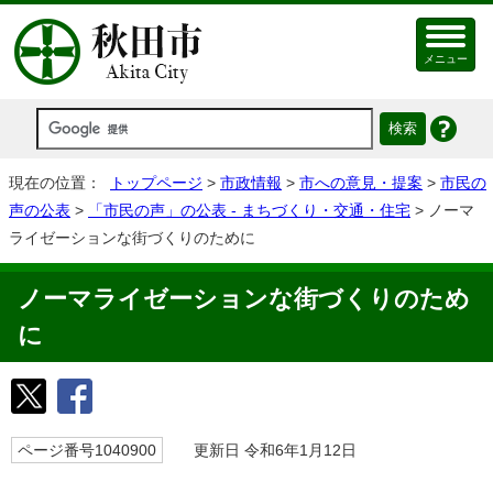
メニュー
現在の位置：
トップページ
>
市政情報
>
市への意見・提案
>
市民の
声の公表
>
「市民の声」の公表 - まちづくり・交通・住宅
> ノーマ
ライゼーションな街づくりのために
ノーマライゼーションな街づくりのため
に
ページ番号1040900
更新日 令和6年1月12日