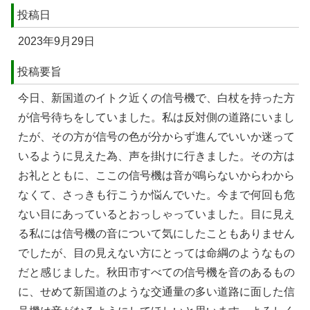
投稿日
2023年9月29日
投稿要旨
今⽇、新国道のイトク近くの信号機で、⽩杖を持った⽅
が信号待ちをしていました。私は反対側の道路にいまし
たが、その⽅が信号の⾊が分からず進んでいいか迷って
いるように⾒えた為、声を掛けに⾏きました。その⽅は
お礼とともに、ここの信号機は⾳が鳴らないからわから
なくて、さっきも⾏こうか悩んでいた。今まで何回も危
ない目にあっているとおっしゃっていました。目に⾒え
る私には信号機の⾳について気にしたこともありません
でしたが、目の⾒えない⽅にとっては命綱のようなもの
だと感じました。秋⽥市すべての信号機を⾳のあるもの
に、せめて新国道のような交通量の多い道路に⾯した信