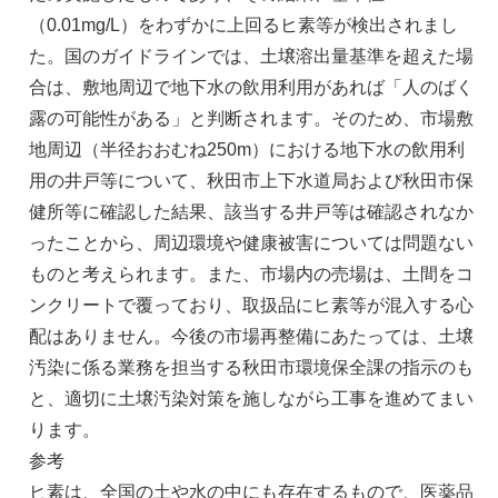
（0.01mg/L）をわずかに上回るヒ素等が検出されまし
た。国のガイドラインでは、土壌溶出量基準を超えた場
合は、敷地周辺で地下水の飲用利用があれば「人のばく
露の可能性がある」と判断されます。そのため、市場敷
地周辺（半径おおむね250m）における地下水の飲用利
用の井戸等について、秋田市上下水道局および秋田市保
健所等に確認した結果、該当する井戸等は確認されなか
ったことから、周辺環境や健康被害については問題ない
ものと考えられます。また、市場内の売場は、土間をコ
ンクリートで覆っており、取扱品にヒ素等が混入する心
配はありません。今後の市場再整備にあたっては、土壌
汚染に係る業務を担当する秋田市環境保全課の指示のも
と、適切に土壌汚染対策を施しながら工事を進めてまい
ります。
参考
ヒ素は、全国の土や水の中にも存在するもので、医薬品