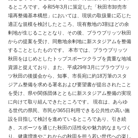
るところです。令和5年3月に策定した「秋田市卸売市
場再整備基本構想」においては、現状の取扱量に応じた
適正な規模を検討したところ、現有敷地の3割ほどの余
剰地が生じることとなり、その後、ブラウブリッツ秋田
からの提案を受け、同敷地余剰地に新スタジアムを整備
することとしたものです。 本市では、ブラウブリッツ
秋田をはじめとしたトップスポーツクラブを貴重な地域
資源と捉えており、また、平成29年3月にブラウブリッ
ツ秋田の後援会から、知事、市長宛に約18万筆のスタ
ジアム整備を求める署名および要望書が提出されたこと
を受け、県や関係団体とともに新スタジアム整備の実現
に向けて取り組んできたところです。 現在は、あらゆ
る世代の県民、市民が365日利用できる公共性の高い施
設を目指して検討を進めているところであり、引き続
き、スポーツを通じた秋田の活性化や魅力的なまちづく
り、健康増進やこれからの秋田を担う若い世代への楽し