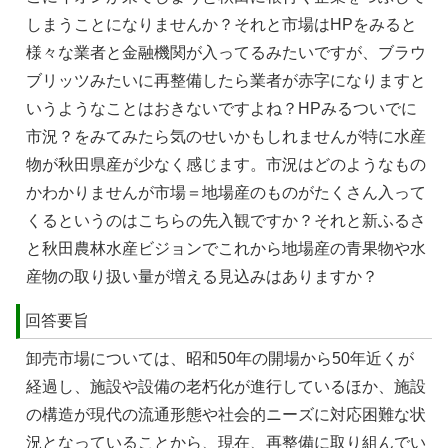
しまうことになりませんか？それと市場はHPをみると
様々な業者と金融機関が入ってるみたいですが、ブラウ
ブリッツみたいに再整備したら業者が赤字になりますと
いうようなことはおきないですよね？HPみるついでに
市況？をみてみたら気のせいかもしれませんが特に水産
物が秋田県産が少なく感じます。市況はどのようなもの
かわかりませんが市場＝地場産のものがたくさん入って
くるというのはこちらの先入観ですか？それと新ふるさ
と秋田農林水産ビジョンでこれから地場産の青果物や水
産物の取り扱い量が増える見込みはありますか？
回答要旨
卸売市場については、昭和50年の開場から50年近くが
経過し、施設や設備の老朽化が進行しているほか、施設
の構造が現代の流通形態や社会的ニーズに対応困難な状
況となっていることから、現在、再整備に取り組んでい