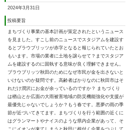
2024年3月31日
投稿要旨
まちづくり事業の基本計画が策定されたというニュース
を見ました。すこし前のニュースでスタジアムを建設す
るとブラウブリッツが赤字となると報じられていたとお
もいます。市場の業者に土地を譲らせて？までスタジア
ムを建設するのに固執する意味が良く理解できません。
ブラウブリッツ秋田のためになぜ市民が金を出さないと
いけないのか疑問です。高齢者ばかりなのに秋田市はそ
れだけ潤沢にお金が余っているのですか？ まちづくり
は楢山とか広面の大雨被害地域の防災機能強化や支援が
最優先じゃないでしょうか？もう春です。悪夢の雨の季
節が近づいてきてます。まちづくりを行う範囲の近くに
はグランマートやナイスのような県内企業があって、そ
こにイオンが来てしまうと秋田に根付く企業をつぶして