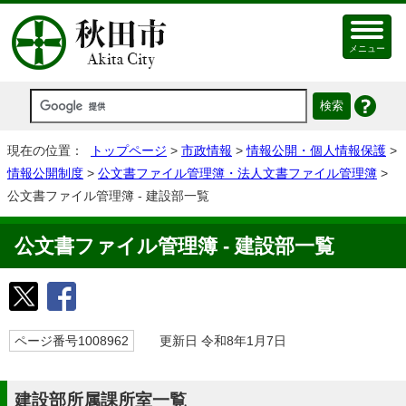
メニュー
現在の位置：
トップページ
>
市政情報
>
情報公開・個人情報保護
>
情報公開制度
>
公文書ファイル管理簿・法人文書ファイル管理簿
>
公文書ファイル管理簿 - 建設部一覧
公文書ファイル管理簿 - 建設部一覧
ページ番号1008962
更新日 令和8年1月7日
建設部所属課所室一覧